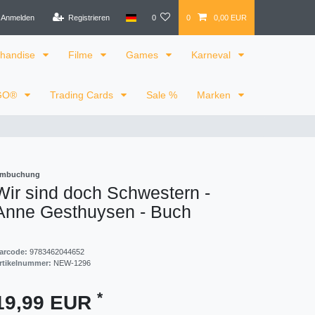
Anmelden
Registrieren
0
0
0,00 EUR
handise
Filme
Games
Karneval
GO®
Trading Cards
Sale %
Marken
mbuchung
Wir sind doch Schwestern -
Anne Gesthuysen - Buch
arcode:
9783462044652
rtikelnummer:
NEW-1296
*
19,99 EUR