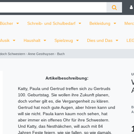
Bücher
Schreib- und Schulbedarf
Bekleidung
Merc
Musik
Haushalt
Spielzeug
Dies und Das
LE
 doch Schwestern - Anne Gesthuysen - Buch
U
Artikelbeschreibung:
Katty, Paula und Gertrud treffen sich zu Gertruds
100. Geburtstag. Sie wollen ihre Zukunft planen,
doch vorher gilt es, die Vergangenheit zu klären.
Gertrud hat noch gute Augen, aber hören kann und
B
A
will sie nicht. Paula kann kaum noch sehen, hat
aber immer ein offenes Ohr für ihre Schwestern.
Und Katty, das Nesthäkchen, will auch mit 84
Jahren Feste feiern, wie sie fallen, so wie damals,