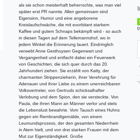
als sie schon meisterhaft beherrschte, was man viel
später erst PR nannte. Allen gemeinsam sind
Eigensinn, Humor und eine angeborene
Kreislaufschwäche, die mit exorbitant starkem
0
Kaffee und gutem Schnaps bekämpft wird - so auch
in diesen Tagen auf dem Tellemannshof, wo in
jedem Winkel die Erinnerung lauert. Eindringlich
verwebt Anne Gesthuysen Gegenwart und
Vergangenheit und entfacht dabei ein Feuerwerk
von Geschichten, die sich quer durch das 20.
Jahrhundert ziehen. Sie erzählt von Katty, der
charmanten Strippenzieherin, ihrer Verehrung für
*
Adenauer und ihrer Liebe zu einem unerreichbaren
Volksvertreter, von Gertruds schicksalhafter
Verlobung und dem Spion, den sie versteckte. Von
Paula, die ihren Mann an Männer verlor und stets
die Lebenslust bewahrte. Vom Tausch eines Huhns
gegen ein Rembrandtgemälde, von einem
Leumundsprozess, der den gesamten Niederrhein
in Atem hielt, und von drei starken Frauen mit dem
Mut zur Eigenständigkeit. Große