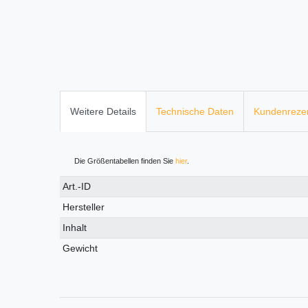
Weitere Details
Technische Daten
Kundenreze
Die Größentabellen finden Sie
hier
.
Technisches
Wert
Art.-ID
Merkmal
Hersteller
Inhalt
Gewicht