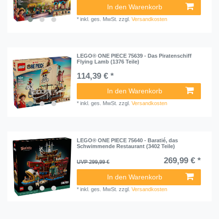
In den Warenkorb
*
inkl. ges. MwSt.
zzgl.
Versandkosten
LEGO® ONE PIECE 75639 - Das Piratenschiff
Flying Lamb (1376 Teile)
114,39 € *
In den Warenkorb
*
inkl. ges. MwSt.
zzgl.
Versandkosten
LEGO® ONE PIECE 75640 - Baratié, das
Schwimmende Restaurant (3402 Teile)
269,99 € *
UVP 299,99 €
In den Warenkorb
*
inkl. ges. MwSt.
zzgl.
Versandkosten