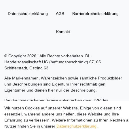
Daten­schutz­erklärung
AGB
Barrierefreiheitserklärung
Kontakt
© Copyright 2026 | Alle Rechte vorbehalten. DL
Handelsgesellschaft UG (haftungsbeschränkt) 67105
Schifferstadt, Ostring 63
Alle Markennamen, Warenzeichen sowie sämtliche Produktbilder
und Beschreibungen sind Eigentum Ihrer rechtmäßigen
Eigentümer und dienen hier nur der Beschreibung.
Die durchgestrichenen Preise entsprechen dem UVP des
Herstellers.
Wir nutzen Cookies auf unserer Website. Einige von diesen sind
essenziell, während andere uns helfen, diese Website und Ihre
LEGO, das LEGO Logo, die Minifigur, DUPLO, LEGENDS OF
Erfahrung zu verbessern. Weitere Informationen zu Ihren Rechten a
CHIMA, NINJAGO, BIONICLE, MINDSTORMS und MIXELS sind
Nutzer finden Sie in unserer
Daten­schutz­erklärung
.
urheberrechtlich geschützte Markenzeichen der LEGO Gruppe.