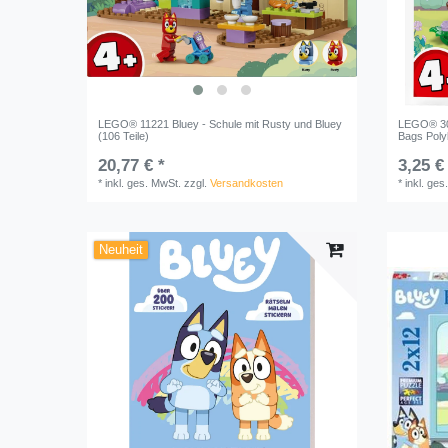
LEGO® 11221 Bluey - Schule mit Rusty und Bluey
LEGO® 306
(106 Teile)
Bags Poly
20,77 € *
3,25 €
*
inkl. ges. MwSt.
zzgl.
Versandkosten
*
inkl. ges
Neuheit