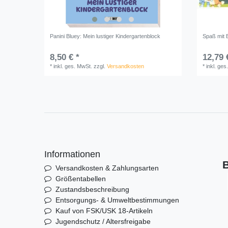
Panini Bluey: Mein lustiger Kindergartenblock
Spaß mit B
8,50 € *
12,79 
*
inkl. ges. MwSt.
zzgl.
Versandkosten
*
inkl. ges
Informationen
B
Versandkosten & Zahlungsarten
Größentabellen
Zustandsbeschreibung
Entsorgungs- & Umweltbestimmungen
Kauf von FSK/USK 18-Artikeln
Jugendschutz / Altersfreigabe