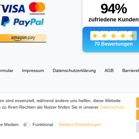
ormular
Impressum
Daten­schutz­erklärung
AGB
Barriere
esellschaft UG (haftungsbeschränkt) 67105 Schifferstadt, Ostring 63
en sind essenziell, während andere uns helfen, diese Website
 zu Ihren Rechten als Nutzer finden Sie in unserer
Daten­schutz­
tbilder und Beschreibungen sind Eigentum Ihrer rechtmäßigen Eigent
Herstellers.
ne Medien
Funktional
Weitere Einstellungen
S OF CHIMA, NINJAGO, BIONICLE, MINDSTORMS und MIXELS sind urh