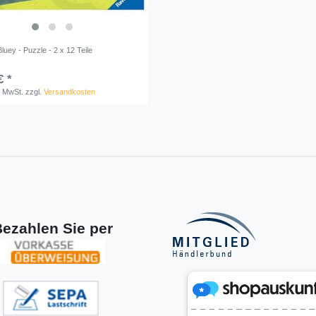
luey - Puzzle - 2 x 12 Teile
€ *
. MwSt.
zzgl.
Versandkosten
ezahlen Sie per