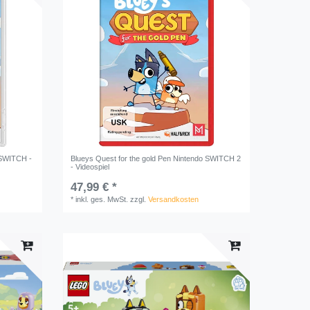
 SWITCH -
Blueys Quest for the gold Pen Nintendo SWITCH 2
- Videospiel
47,99 € *
*
inkl. ges. MwSt.
zzgl.
Versandkosten