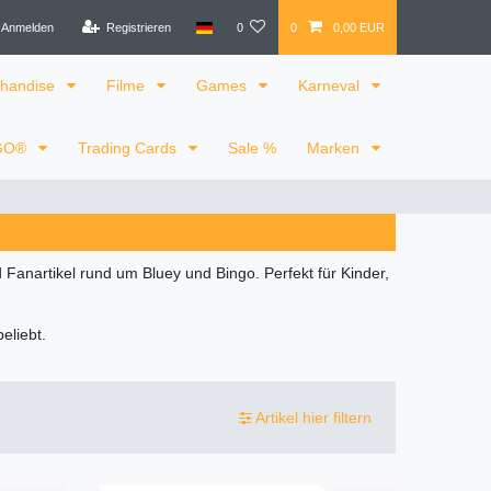
Anmelden
Registrieren
0
0
0,00 EUR
handise
Filme
Games
Karneval
GO®
Trading Cards
Sale %
Marken
 Fanartikel rund um Bluey und Bingo. Perfekt für Kinder,
eliebt.
Artikel hier filtern