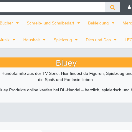
Bücher
Schreib- und Schulbedarf
Bekleidung
Merc
Musik
Haushalt
Spielzeug
Dies und Das
LE
Bluey
n Hundefamilie aus der TV-Serie. Hier findest du Figuren, Spielzeug und
die Spaß und Fantasie lieben.
Bluey Produkte online kaufen bei DL-Handel – herzlich, spielerisch und b