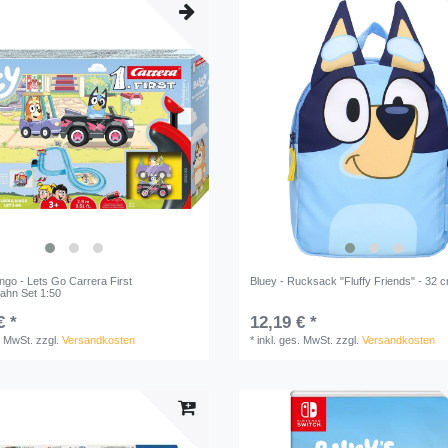
ngo - Lets Go Carrera First
Bluey - Rucksack "Fluffy Friends" - 32 
ahn Set 1:50
€ *
12,19 € *
. MwSt.
zzgl.
Versandkosten
*
inkl. ges. MwSt.
zzgl.
Versandkosten