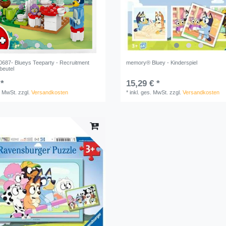
87- Blueys Teeparty - Recruitment
memory® Bluey - Kinderspiel
beutel
 *
15,29 € *
. MwSt.
zzgl.
Versandkosten
*
inkl. ges. MwSt.
zzgl.
Versandkosten