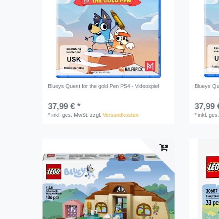
Blueys Quest for the gold Pen PS4 - Videospiel
Blueys Que
37,99 € *
37,99 
*
inkl. ges. MwSt.
zzgl.
Versandkosten
*
inkl. ges