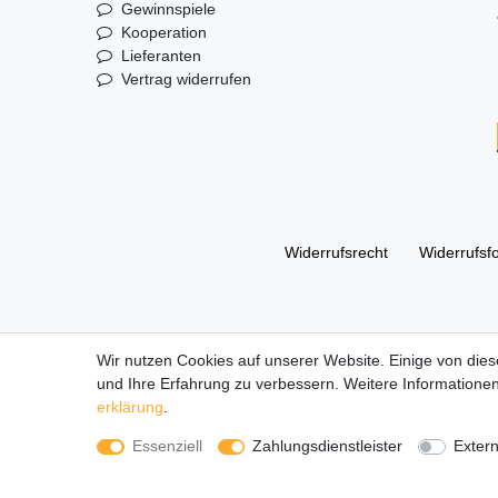
Gewinnspiele
Kooperation
Lieferanten
Vertrag widerrufen
Widerrufs­recht
Widerrufs­f
© Copyright 2026 | Alle Rechte vorbehalten. DL Handelsg
Wir nutzen Cookies auf unserer Website. Einige von dies
und Ihre Erfahrung zu verbessern. Weitere Informationen
Alle Markennamen, Warenzeichen sowie sämtliche Produk
erklärung
.
Die durchgestrichenen Preise entsprechen dem UVP des 
Essenziell
Zahlungsdienstleister
Exter
LEGO, das LEGO Logo, die Minifigur, DUPLO, LEGEND
Gruppe. ©2022 The LEGO Group