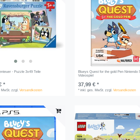
enteuer - Puzzle 3x49 Teile
Blueys Quest for the gold Pen Nintendo
Videospiel
€ *
37,99 € *
. MwSt.
zzgl.
Versandkosten
*
inkl. ges. MwSt.
zzgl.
Versandkosten