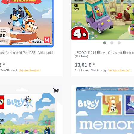
st for the gold Pen PS5 - Videospiel
LEGO® 11216 Bluey - Omas mit Bingo u
(80 Teile)
€ *
13,61 € *
. MwSt.
zzgl.
Versandkosten
*
inkl. ges. MwSt.
zzgl.
Versandkosten