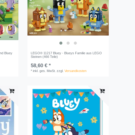
nd Bluey
LEGO® 11217 Bluey - Blueys Familie aus LEGO
Steinen (466 Teile)
58,60 € *
*
inkl. ges. MwSt.
zzgl.
Versandkosten