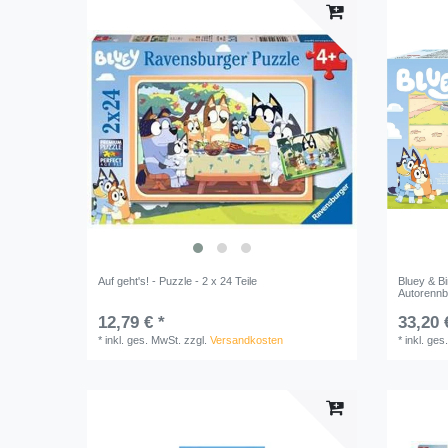
Auf geht's! - Puzzle - 2 x 24 Teile
Bluey & Bi
Autorennb
12,79 € *
33,20 
*
inkl. ges. MwSt.
zzgl.
Versandkosten
*
inkl. ges