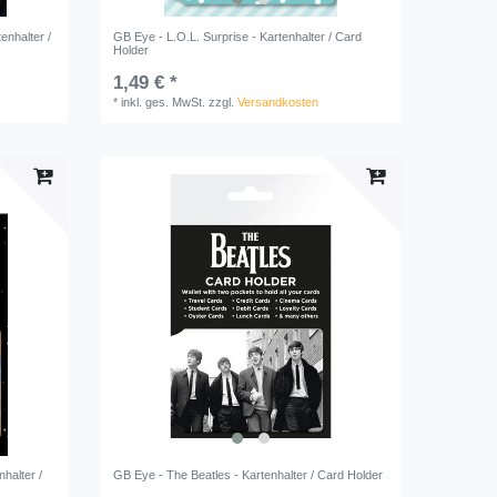
enhalter /
GB Eye - L.O.L. Surprise - Kartenhalter / Card
Holder
1,49 € *
*
inkl. ges. MwSt.
zzgl.
Versandkosten
halter /
GB Eye - The Beatles - Kartenhalter / Card Holder