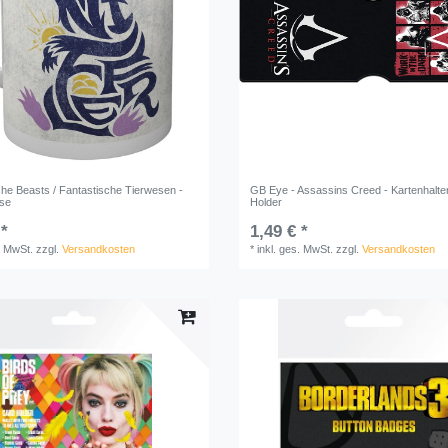
che Beasts / Fantastische Tierwesen -
GB Eye - Assassins Creed - Kartenhalter
sse
Holder
 *
1,49 € *
. MwSt.
zzgl.
Versandkosten
*
inkl. ges. MwSt.
zzgl.
Versandkosten