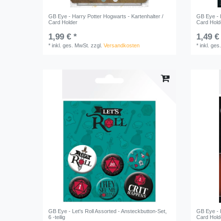
GB Eye - Harry Potter Hogwarts - Kartenhalter /
GB Eye - H
Card Holder
Card Hold
1,99 € *
1,49 €
*
inkl. ges. MwSt.
zzgl.
Versandkosten
*
inkl. ges
GB Eye - Let's Roll Assorted - Ansteckbutton-Set,
GB Eye - 
6 -teilig
Card Hold