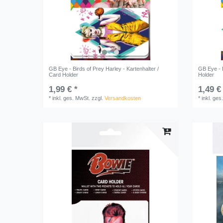
GB Eye - Birds of Prey Harley - Kartenhalter /
GB Eye - B
Card Holder
Holder
1,99 € *
1,49 €
*
inkl. ges. MwSt.
zzgl.
Versandkosten
*
inkl. ges