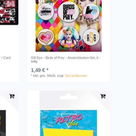
 / Card
GB Eye - Birds of Prey - Ansteckbutton-Set, 6 -
teilig
1,49 € *
*
inkl. ges. MwSt.
zzgl.
Versandkosten