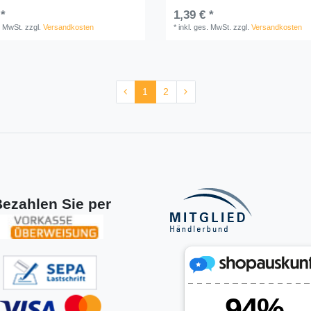
 *
1,39 € *
. MwSt.
zzgl.
Versandkosten
*
inkl. ges. MwSt.
zzgl.
Versandkosten
1
2
ezahlen Sie per