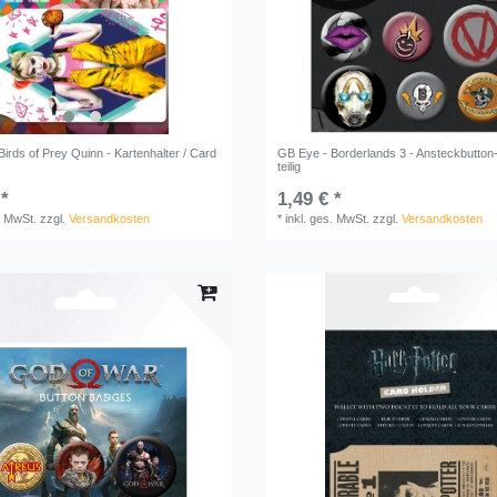
irds of Prey Quinn - Kartenhalter / Card
GB Eye - Borderlands 3 - Ansteckbutton-
teilig
 *
1,49 € *
. MwSt.
zzgl.
Versandkosten
*
inkl. ges. MwSt.
zzgl.
Versandkosten