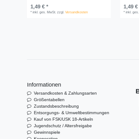
1,49 € *
1,49 €
*
inkl. ges. MwSt.
zzgl.
Versandkosten
*
inkl. ges
Informationen
B
Versandkosten & Zahlungsarten
Größentabellen
Zustandsbeschreibung
Entsorgungs- & Umweltbestimmungen
Kauf von FSK/USK 18-Artikeln
Jugendschutz / Altersfreigabe
Gewinnspiele
Kooperation