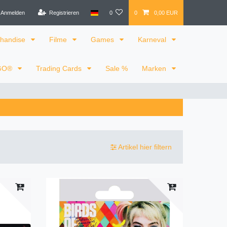
Anmelden
Registrieren
0
0
0,00 EUR
handise
Filme
Games
Karneval
GO®
Trading Cards
Sale %
Marken
Artikel hier filtern