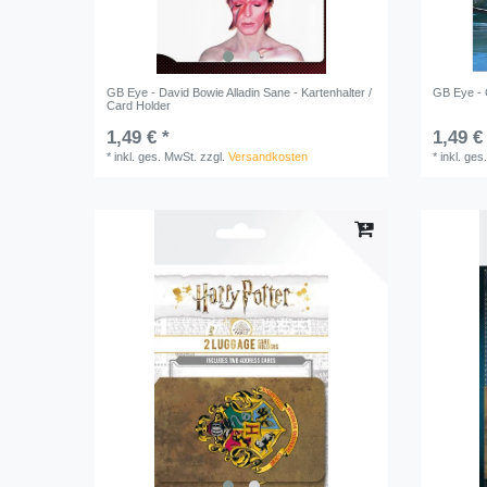
GB Eye - David Bowie Alladin Sane - Kartenhalter /
GB Eye - G
Card Holder
1,49 € *
1,49 €
*
inkl. ges. MwSt.
zzgl.
Versandkosten
*
inkl. ges