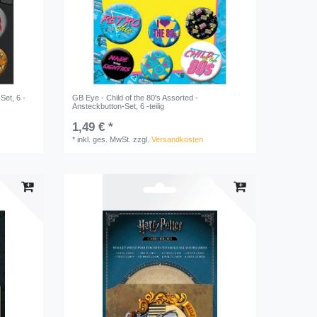
Set, 6 -
GB Eye - Child of the 80's Assorted -
Ansteckbutton-Set, 6 -teilig
1,49 € *
*
inkl. ges. MwSt.
zzgl.
Versandkosten