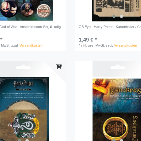
od of War - Ansteckbutton-Set, 6 -teilig
GB Eye - Harry Potter - Kartenhalter / C
 *
1,49 € *
. MwSt.
zzgl.
Versandkosten
*
inkl. ges. MwSt.
zzgl.
Versandkosten