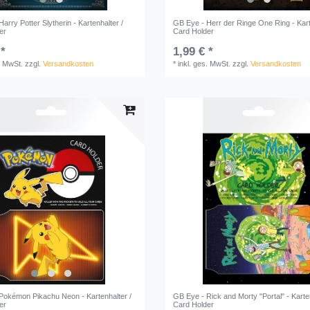
arry Potter Slytherin - Kartenhalter /
GB Eye - Herr der Ringe One Ring - Kart
er
Card Holder
 *
1,99 € *
. MwSt.
zzgl.
Versandkosten
*
inkl. ges. MwSt.
zzgl.
Versandkosten
Pokémon Pikachu Neon - Kartenhalter /
GB Eye - Rick and Morty "Portal" - Karten
er
Card Holder