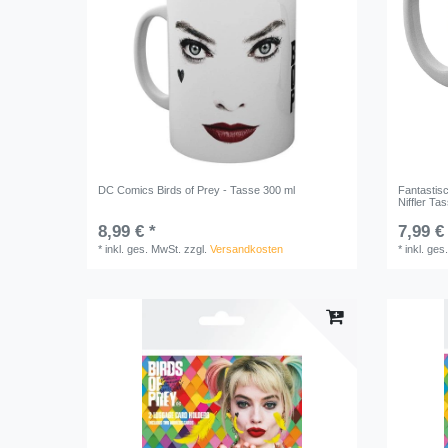
DC Comics Birds of Prey - Tasse 300 ml
Fantastis
Niffler Ta
8,99 € *
7,99 €
*
inkl. ges. MwSt.
zzgl.
Versandkosten
*
inkl. ges