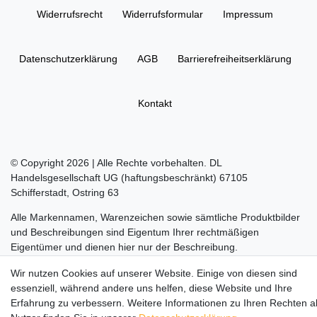
Widerrufs­recht
Widerrufs­formular
Impressum
Daten­schutz­erklärung
AGB
Barrierefreiheitserklärung
Kontakt
© Copyright 2026 | Alle Rechte vorbehalten. DL
Handelsgesellschaft UG (haftungsbeschränkt) 67105
Schifferstadt, Ostring 63
Alle Markennamen, Warenzeichen sowie sämtliche Produktbilder
und Beschreibungen sind Eigentum Ihrer rechtmäßigen
Eigentümer und dienen hier nur der Beschreibung.
Die durchgestrichenen Preise entsprechen dem UVP des
Wir nutzen Cookies auf unserer Website. Einige von diesen sind
Herstellers.
essenziell, während andere uns helfen, diese Website und Ihre
Erfahrung zu verbessern. Weitere Informationen zu Ihren Rechten a
LEGO, das LEGO Logo, die Minifigur, DUPLO, LEGENDS OF