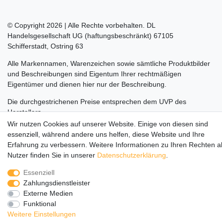
© Copyright 2026 | Alle Rechte vorbehalten. DL
Handelsgesellschaft UG (haftungsbeschränkt) 67105
Schifferstadt, Ostring 63
Alle Markennamen, Warenzeichen sowie sämtliche Produktbilder
und Beschreibungen sind Eigentum Ihrer rechtmäßigen
Eigentümer und dienen hier nur der Beschreibung.
Die durchgestrichenen Preise entsprechen dem UVP des
Herstellers.
Wir nutzen Cookies auf unserer Website. Einige von diesen sind
LEGO, das LEGO Logo, die Minifigur, DUPLO, LEGENDS OF
essenziell, während andere uns helfen, diese Website und Ihre
CHIMA, NINJAGO, BIONICLE, MINDSTORMS und MIXELS sind
Erfahrung zu verbessern. Weitere Informationen zu Ihren Rechten a
urheberrechtlich geschützte Markenzeichen der LEGO Gruppe.
Nutzer finden Sie in unserer
Daten­schutz­erklärung
.
©2022 The LEGO Group
Essenziell
Zahlungsdienstleister
Externe Medien
Funktional
Weitere Einstellungen