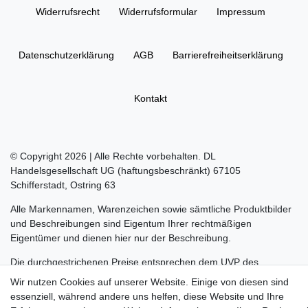
Widerrufs­recht
Widerrufs­formular
Impressum
Daten­schutz­erklärung
AGB
Barrierefreiheitserklärung
Kontakt
© Copyright 2026 | Alle Rechte vorbehalten. DL
Handelsgesellschaft UG (haftungsbeschränkt) 67105
Schifferstadt, Ostring 63
Alle Markennamen, Warenzeichen sowie sämtliche Produktbilder
und Beschreibungen sind Eigentum Ihrer rechtmäßigen
Eigentümer und dienen hier nur der Beschreibung.
Die durchgestrichenen Preise entsprechen dem UVP des
Herstellers.
Wir nutzen Cookies auf unserer Website. Einige von diesen sind
essenziell, während andere uns helfen, diese Website und Ihre
LEGO, das LEGO Logo, die Minifigur, DUPLO, LEGENDS OF