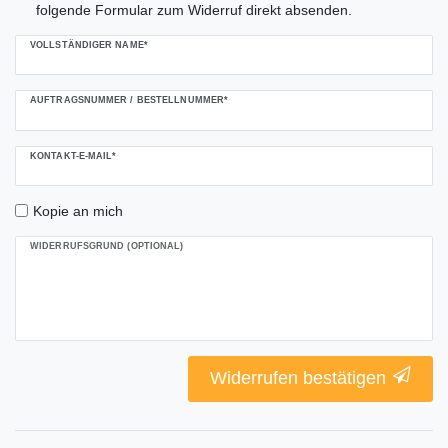
folgende Formular zum Widerruf direkt absenden.
Ceres::Template.mailFormHoneypotLabel
VOLLSTÄNDIGER NAME*
AUFTRAGSNUMMER / BESTELLNUMMER*
KONTAKT-E-MAIL*
Kopie an mich
WIDERRUFSGRUND (OPTIONAL)
Widerrufen bestätigen