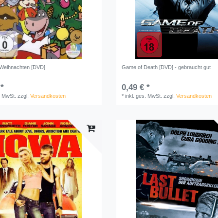
 Weihnachten [DVD]
Game of Death [DVD] - gebraucht gut
 *
0,49 € *
. MwSt.
zzgl.
Versandkosten
*
inkl. ges. MwSt.
zzgl.
Versandkosten