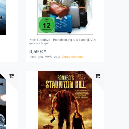
Hello Goodbye - Entscheidung aus Liebe [DVD] -
gebraucht gut
0,59 € *
*
inkl. ges. MwSt.
zzgl.
Versandkosten