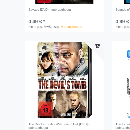
Savage [DVD] - gebraucht gut
Sounds of
0,49 € *
0,99 €
*
inkl. ges. MwSt.
zzgl.
Versandkosten
*
inkl. ges
The Devil's Tomb - Welcome to Hell [DVD] -
The Expend
gebraucht gut
gebraucht