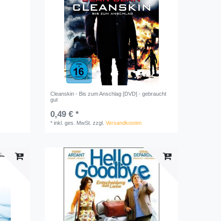
Cleanskin - Bis zum Anschlag [DVD] - gebraucht
gut
0,49 € *
*
inkl. ges. MwSt.
zzgl.
Versandkosten