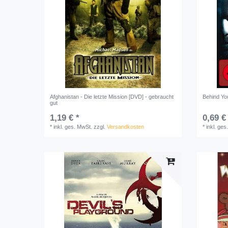
Afghanistan - Die letzte Mission [DVD] - gebraucht
Behind Yo
gut
1,19 € *
0,69 €
*
inkl. ges. MwSt.
zzgl.
Versandkosten
*
inkl. ges