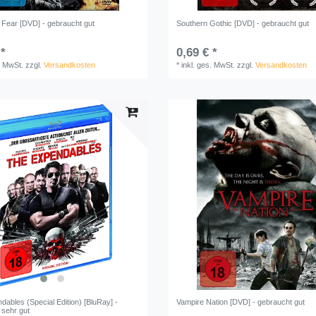
 Fear [DVD] - gebraucht gut
Southern Gothic [DVD] - gebraucht gut
 *
0,69 € *
. MwSt.
zzgl.
Versandkosten
*
inkl. ges. MwSt.
zzgl.
Versandkosten
ables (Special Edition) [BluRay] -
Vampire Nation [DVD] - gebraucht gut
 sehr gut