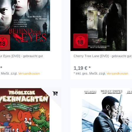
ur Eyes [DVD] - gebraucht gut
Cherry Tree Lane [DVD] - gebraucht gut
 *
1,19 € *
. MwSt.
zzgl.
Versandkosten
*
inkl. ges. MwSt.
zzgl.
Versandkosten