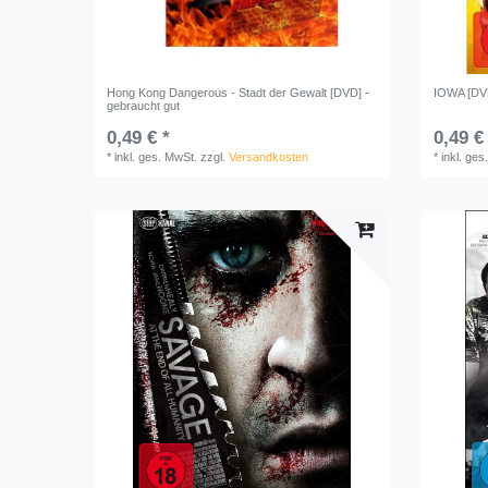
Hong Kong Dangerous - Stadt der Gewalt [DVD] -
IOWA [DVD
gebraucht gut
0,49 € *
0,49 €
*
inkl. ges. MwSt.
zzgl.
Versandkosten
*
inkl. ges