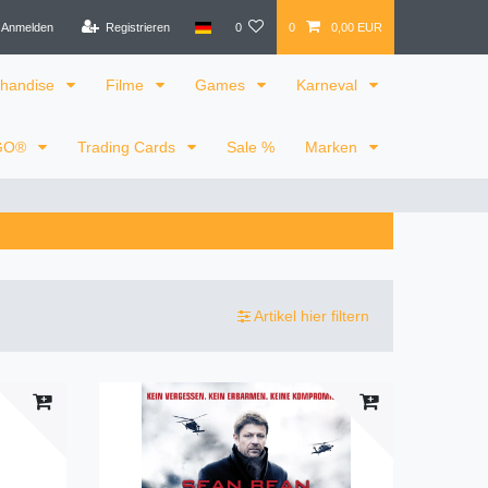
Anmelden
Registrieren
0
0
0,00 EUR
handise
Filme
Games
Karneval
GO®
Trading Cards
Sale %
Marken
Artikel hier filtern