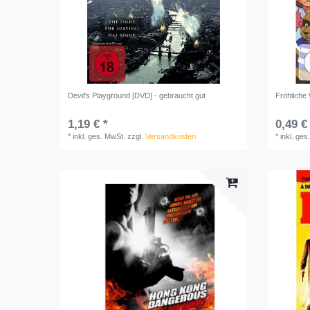
Devil's Playground [DVD] - gebraucht gut
Fröhliche
1,19 € *
0,49 €
*
inkl. ges. MwSt.
zzgl.
Versandkosten
*
inkl. ges