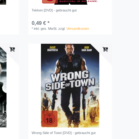
Tekken [DVD] - gebraucht gut
0,49 € *
*
inkl. ges. MwSt.
zzgl.
Versandkosten
Wrong Side of Town [DVD] - gebraucht gut