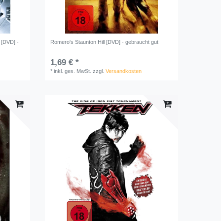
 [DVD] -
Romero's Staunton Hill [DVD] - gebraucht gut
1,69 € *
*
inkl. ges. MwSt.
zzgl.
Versandkosten