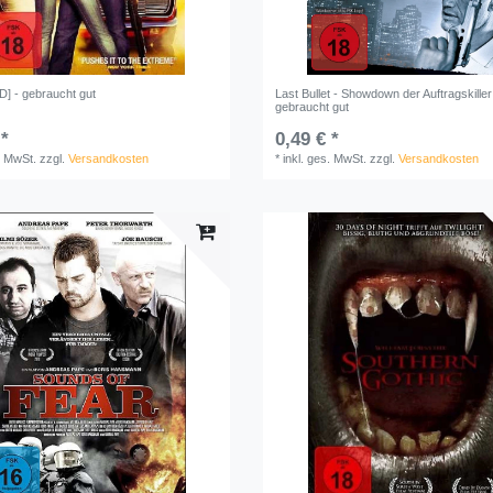
] - gebraucht gut
Last Bullet - Showdown der Auftragskiller
gebraucht gut
 *
0,49 € *
. MwSt.
zzgl.
Versandkosten
*
inkl. ges. MwSt.
zzgl.
Versandkosten