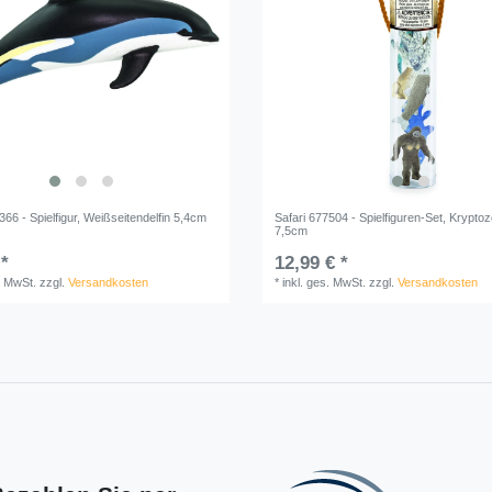
366 - Spielfigur, Weißseitendelfin 5,4cm
Safari 677504 - Spielfiguren-Set, Kryptoz
7,5cm
 *
12,99 € *
. MwSt.
zzgl.
Versandkosten
*
inkl. ges. MwSt.
zzgl.
Versandkosten