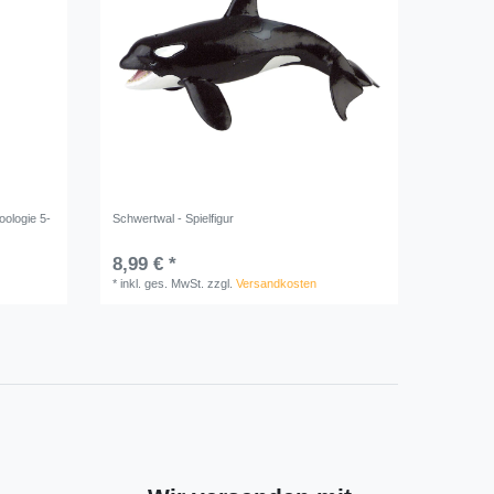
oologie 5-
Schwertwal - Spielfigur
8,99 € *
*
inkl. ges. MwSt.
zzgl.
Versandkosten