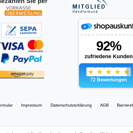
ezahlen Sie per
ormular
Impressum
Daten­schutz­erklärung
AGB
Barriere
esellschaft UG (haftungsbeschränkt) 67105 Schifferstadt, Ostring 63