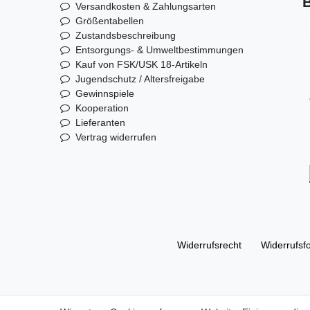
B
Versandkosten & Zahlungsarten
Größentabellen
Zustandsbeschreibung
Entsorgungs- & Umweltbestimmungen
Kauf von FSK/USK 18-Artikeln
Jugendschutz / Altersfreigabe
Gewinnspiele
Kooperation
Lieferanten
Vertrag widerrufen
Widerrufs­recht
Widerrufs­f
© Copyright 2026 | Alle Rechte vorbehalten. DL Handelsg