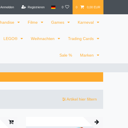
Anmelden
Registrieren
0
0
0,00 EUR
handise
Filme
Games
Karneval
LEGO®
Weihnachten
Trading Cards
Sale %
Marken
Artikel hier filtern