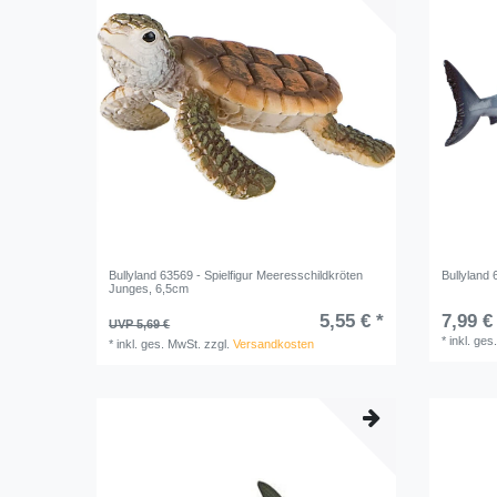
Bullyland 63569 - Spielfigur Meeresschildkröten
Bullyland 
Junges, 6,5cm
5,55 € *
7,99 €
UVP 5,69 €
*
inkl. ges
*
inkl. ges. MwSt.
zzgl.
Versandkosten