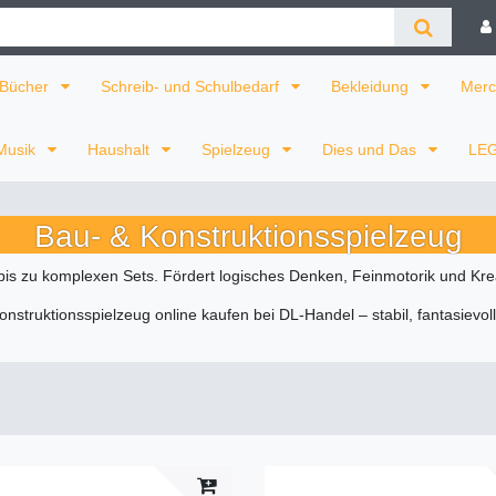
Bücher
Schreib- und Schulbedarf
Bekleidung
Merc
Musik
Haushalt
Spielzeug
Dies und Das
LE
Bau- & Konstruktionsspielzeug
is zu komplexen Sets. Fördert logisches Denken, Feinmotorik und Kreati
onstruktionsspielzeug online kaufen bei DL-Handel – stabil, fantasievoll