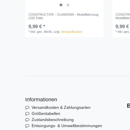
CONSTRUCTOR – GUARDIAN - Modellfahrzeug
CONSTRU
(150 Teile)
Modellfahr
9,99 € *
9,99 €
*
inkl. ges. MwSt.
zzgl.
Versandkosten
*
inkl. ges
Informationen
B
Versandkosten & Zahlungsarten
Größentabellen
Zustandsbeschreibung
Entsorgungs- & Umweltbestimmungen