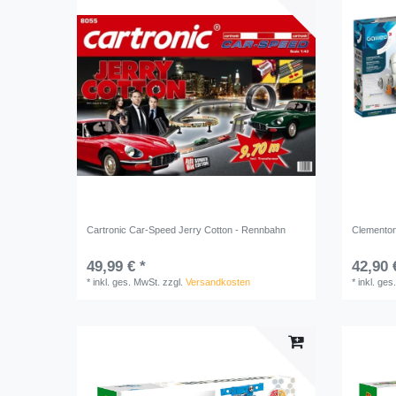
Cartronic Car-Speed Jerry Cotton - Rennbahn
Clementon
49,99 € *
42,90 
*
inkl. ges. MwSt.
zzgl.
Versandkosten
*
inkl. ges