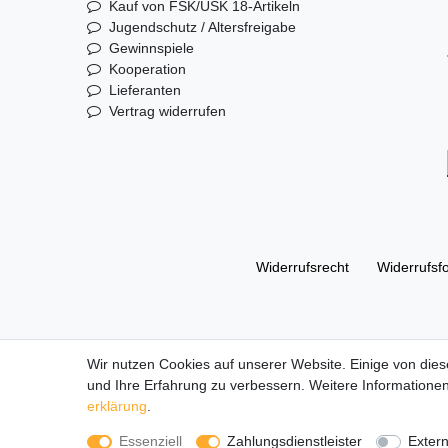
Kauf von FSK/USK 18-Artikeln
Jugendschutz / Altersfreigabe
Gewinnspiele
Kooperation
Lieferanten
Vertrag widerrufen
Widerrufs­recht
Widerrufs­f
© Copyright 2026 | Alle Rechte vorbehalten. DL Handelsg
Wir nutzen Cookies auf unserer Website. Einige von dies
und Ihre Erfahrung zu verbessern. Weitere Informationen
Alle Markennamen, Warenzeichen sowie sämtliche Produk
erklärung
.
Die durchgestrichenen Preise entsprechen dem UVP des 
Essenziell
Zahlungsdienstleister
Exter