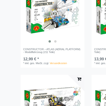
CONSTRUCTOR – ATLAS (AERIAL PLATFORM)
CONSTRUC
- Modellfahrzeug (211 Teile)
Teile)
12,99 € *
13,99 
*
inkl. ges. MwSt.
zzgl.
Versandkosten
*
inkl. ges