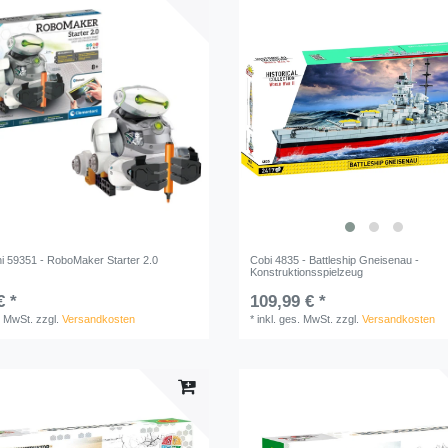
i 59351 - RoboMaker Starter 2.0
Cobi 4835 - Battleship Gneisenau -
Konstruktionsspielzeug
€ *
109,99 € *
. MwSt.
zzgl.
Versandkosten
*
inkl. ges. MwSt.
zzgl.
Versandkosten