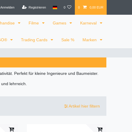
Anmelden
Registrieren
0
0
0,00 EUR
handise
Filme
Games
Karneval
GO®
Trading Cards
Sale %
Marken
vität. Perfekt für kleine Ingenieure und Baumeister.
 und lehrreich.
Artikel hier filtern