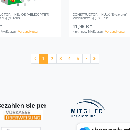
CTOR – HELIOS (HELICOPTER) -
CONSTRUCTOR – HULK (Excavator) -
zeug (96Teile)
Modellfahrzeug (189 Teile)
 *
11,99 € *
. MwSt.
zzgl.
Versandkosten
*
inkl. ges. MwSt.
zzgl.
Versandkosten
1
2
3
4
5
ezahlen Sie per