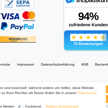
ormular
Impressum
Daten­schutz­erklärung
AGB
Barriere
esellschaft UG (haftungsbeschränkt) 67105 Schifferstadt, Ostring 63
en sind essenziell, während andere uns helfen, diese Website
 zu Ihren Rechten als Nutzer finden Sie in unserer
Daten­schutz­
tbilder und Beschreibungen sind Eigentum Ihrer rechtmäßigen Eigent
Herstellers.
ne Medien
Funktional
Weitere Einstellungen