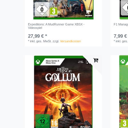
Expeditions: A MudRunner Game XBSX -
F1 Manage
Videospiel
27,99 € *
7,99 €
*
inkl. ges. MwSt.
zzgl.
Versandkosten
*
inkl. ges