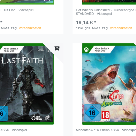
e - XB-One - Videospiel
Hot Wheels Unleashed 2 Turbocharged
STANDARD - Videospiel
 *
19,14 € *
. MwSt.
zzgl.
Versandkosten
*
inkl. ges. MwSt.
zzgl.
Versandkosten
 XBSX - Videospiel
Maneater APEX Edition XBSX - Videospie