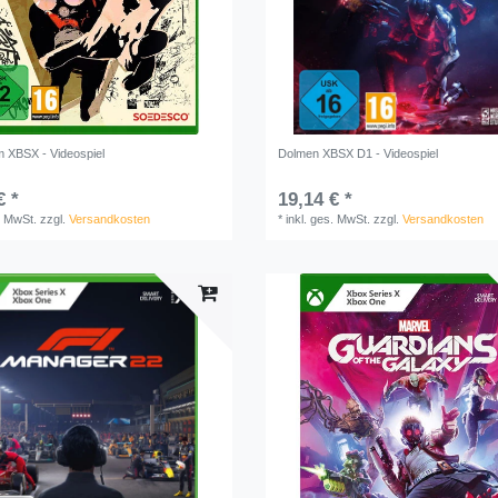
m XBSX - Videospiel
Dolmen XBSX D1 - Videospiel
€ *
19,14 € *
. MwSt.
zzgl.
Versandkosten
*
inkl. ges. MwSt.
zzgl.
Versandkosten