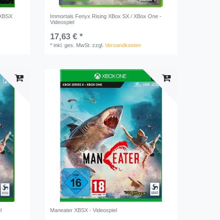
 XBSX
Immortals Fenyx Rising XBox SX / XBox One -
Videospiel
17,63 € *
*
inkl. ges. MwSt.
zzgl.
Versandkosten
l
Maneater XBSX - Videospiel