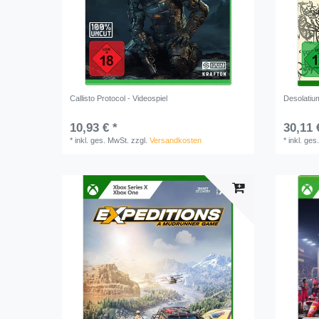
Callisto Protocol - Videospiel
Desolatiu
10,93 € *
30,11 
*
inkl. ges. MwSt.
zzgl.
Versandkosten
*
inkl. ges