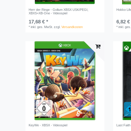
Herr der Ringe - Gollum XBSX USK/PEGI,
Hokko Lif
XBXS+XB-One - Videospiel
17,68 € *
6,82 €
*
inkl. ges. MwSt.
zzgl.
Versandkosten
*
inkl. ges
KeyWe - XBSX - Videospiel
Last Faith