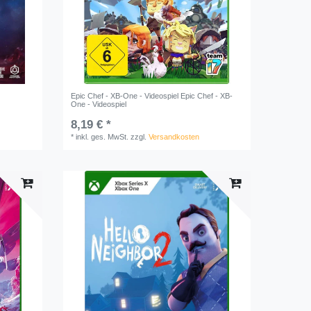
Epic Chef - XB-One - Videospiel Epic Chef - XB-
One - Videospiel
8,19 € *
*
inkl. ges. MwSt.
zzgl.
Versandkosten