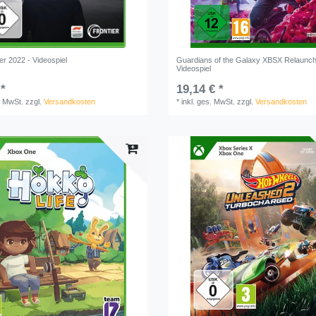
r 2022 - Videospiel
Guardians of the Galaxy XBSX Relaunch
Videospiel
 *
19,14 € *
. MwSt.
zzgl.
Versandkosten
*
inkl. ges. MwSt.
zzgl.
Versandkosten