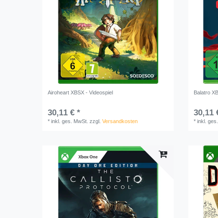
Airoheart XBSX - Videospiel
Balatro XB
30,11 € *
30,11 
*
inkl. ges. MwSt.
zzgl.
Versandkosten
*
inkl. ges