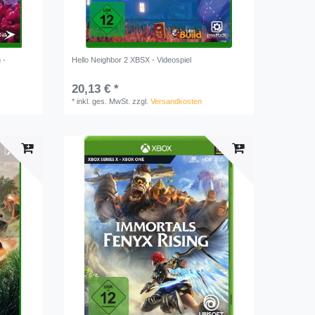
 -
Hello Neighbor 2 XBSX - Videospiel
20,13 € *
*
inkl. ges. MwSt.
zzgl.
Versandkosten