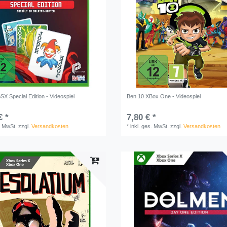
SX Special Edition - Videospiel
Ben 10 XBox One - Videospiel
€ *
7,80 € *
. MwSt.
zzgl.
Versandkosten
*
inkl. ges. MwSt.
zzgl.
Versandkosten