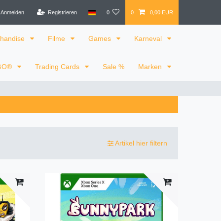
Anmelden
Registrieren
0
0
0,00 EUR
handise
Filme
Games
Karneval
GO®
Trading Cards
Sale %
Marken
Artikel hier filtern