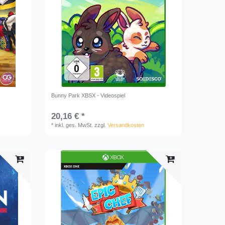
Bunny Park XBSX - Videospiel
20,16 € *
*
inkl. ges. MwSt.
zzgl.
Versandkosten