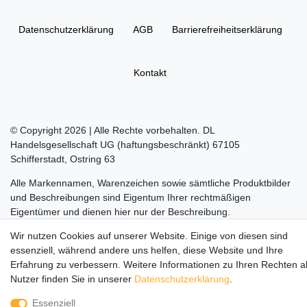
Daten­schutz­erklärung
AGB
Barrierefreiheitserklärung
Kontakt
© Copyright 2026 | Alle Rechte vorbehalten. DL
Handelsgesellschaft UG (haftungsbeschränkt) 67105
Schifferstadt, Ostring 63
Alle Markennamen, Warenzeichen sowie sämtliche Produktbilder
und Beschreibungen sind Eigentum Ihrer rechtmäßigen
Eigentümer und dienen hier nur der Beschreibung.
Wir nutzen Cookies auf unserer Website. Einige von diesen sind
Die durchgestrichenen Preise entsprechen dem UVP des
essenziell, während andere uns helfen, diese Website und Ihre
Herstellers.
Erfahrung zu verbessern. Weitere Informationen zu Ihren Rechten a
LEGO, das LEGO Logo, die Minifigur, DUPLO, LEGENDS OF
Nutzer finden Sie in unserer
Daten­schutz­erklärung
.
CHIMA, NINJAGO, BIONICLE, MINDSTORMS und MIXELS sind
Essenziell
urheberrechtlich geschützte Markenzeichen der LEGO Gruppe.