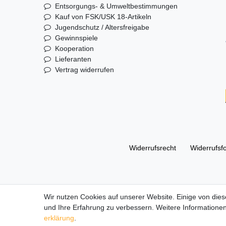
Entsorgungs- & Umweltbestimmungen
Kauf von FSK/USK 18-Artikeln
Jugendschutz / Altersfreigabe
Gewinnspiele
Kooperation
Lieferanten
Vertrag widerrufen
Widerrufs­recht
Widerrufs­f
© Copyright 2026 | Alle Rechte vorbehalten. DL Handelsg
Wir nutzen Cookies auf unserer Website. Einige von dies
und Ihre Erfahrung zu verbessern. Weitere Informationen
Alle Markennamen, Warenzeichen sowie sämtliche Produk
erklärung
.
Die durchgestrichenen Preise entsprechen dem UVP des 