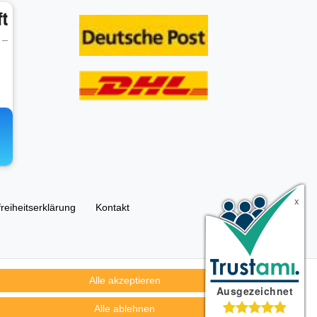
freiheitserklärung
Kontakt
Alle akzeptieren
ümer und dienen hier nur der Beschreibung.
Alle ablehnen