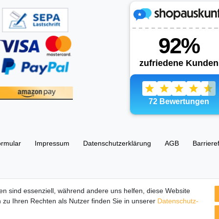
ormular
Impressum
Daten­schutz­erklärung
AGB
Barriere
esellschaft UG (haftungsbeschränkt) 67105 Schifferstadt, Ostring 63
en sind essenziell, während andere uns helfen, diese Website
 zu Ihren Rechten als Nutzer finden Sie in unserer
Daten­schutz­
tbilder und Beschreibungen sind Eigentum Ihrer rechtmäßigen Eigent
Herstellers.