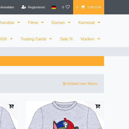
Anmelden
Registrieren
0
0
0,00 EUR
handise
Filme
Games
Karneval
GO®
Trading Cards
Sale %
Marken
Artikel hier filtern