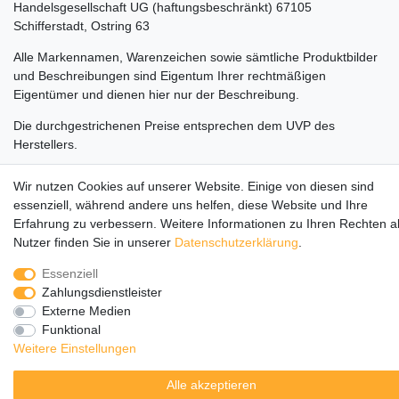
Handelsgesellschaft UG (haftungsbeschränkt) 67105
Schifferstadt, Ostring 63
Alle Markennamen, Warenzeichen sowie sämtliche Produktbilder
und Beschreibungen sind Eigentum Ihrer rechtmäßigen
Eigentümer und dienen hier nur der Beschreibung.
Die durchgestrichenen Preise entsprechen dem UVP des
Herstellers.
LEGO, das LEGO Logo, die Minifigur, DUPLO, LEGENDS OF
Wir nutzen Cookies auf unserer Website. Einige von diesen sind
CHIMA, NINJAGO, BIONICLE, MINDSTORMS und MIXELS sind
essenziell, während andere uns helfen, diese Website und Ihre
urheberrechtlich geschützte Markenzeichen der LEGO Gruppe.
Erfahrung zu verbessern. Weitere Informationen zu Ihren Rechten a
©2022 The LEGO Group
Nutzer finden Sie in unserer
Daten­schutz­erklärung
.
Essenziell
Zahlungsdienstleister
Externe Medien
Funktional
Weitere Einstellungen
Alle akzeptieren