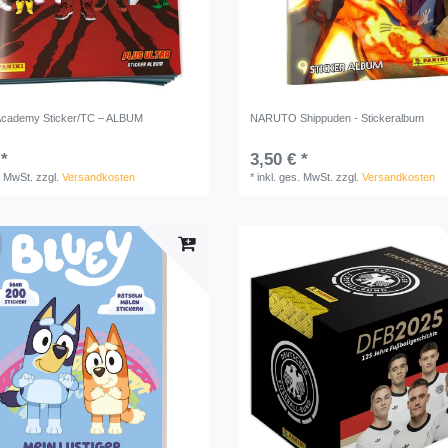
Academy Sticker/TC – ALBUM
NARUTO Shippuden - Stickeralbum
 *
3,50 € *
. MwSt.
zzgl.
Versandkosten
*
inkl. ges. MwSt.
zzgl.
Versandkosten