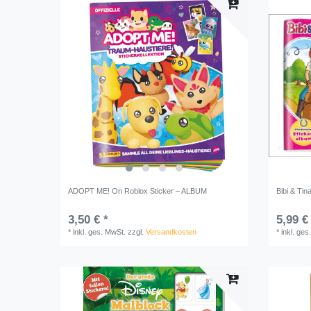
ADOPT ME! On Roblox Sticker – ALBUM
Bibi & Ti
3,50 € *
5,99 €
*
inkl. ges. MwSt.
zzgl.
Versandkosten
*
inkl. ges