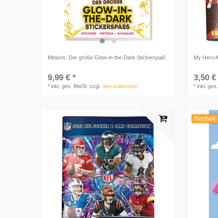
Minions: Der große Glow-in-the-Dark Stickerspaß
My Hero 
9,99 € *
3,50 €
*
inkl. ges. MwSt.
zzgl.
Versandkosten
*
inkl. ges
Neuheit