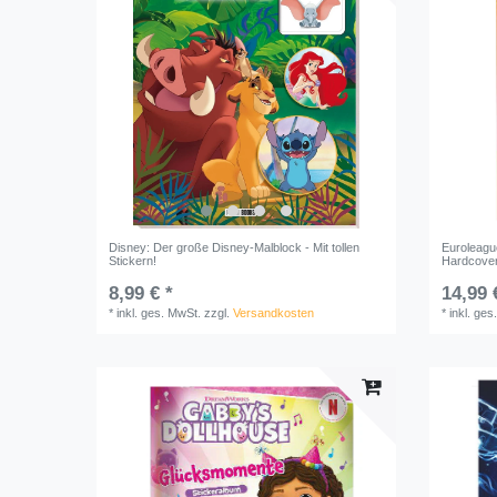
Disney: Der große Disney-Malblock - Mit tollen
Euroleague
Stickern!
Hardcove
8,99 € *
14,99 
*
inkl. ges. MwSt.
zzgl.
Versandkosten
*
inkl. ges