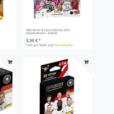
NBA Sticker & Card Collection 2024
Hybridkollektion - ALBUM
3,50 € *
*
inkl. ges. MwSt.
zzgl.
Versandkosten