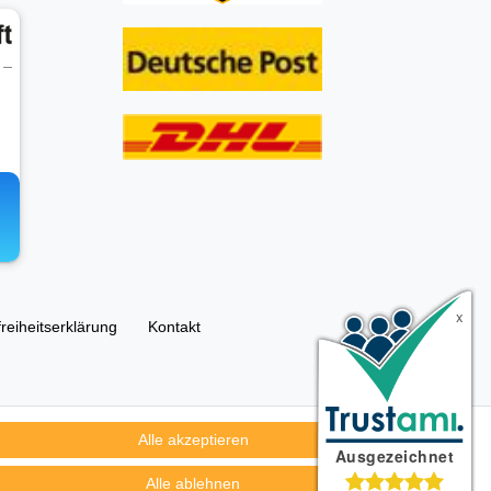
freiheitserklärung
Kontakt
Alle akzeptieren
ümer und dienen hier nur der Beschreibung.
Alle ablehnen