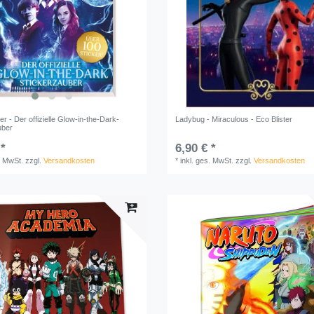
er - Der offizielle Glow-in-the-Dark-
Ladybug - Miraculous - Eco Blister
uber
 *
6,90 € *
. MwSt.
zzgl.
Versandkosten
*
inkl. ges. MwSt.
zzgl.
Versandkosten