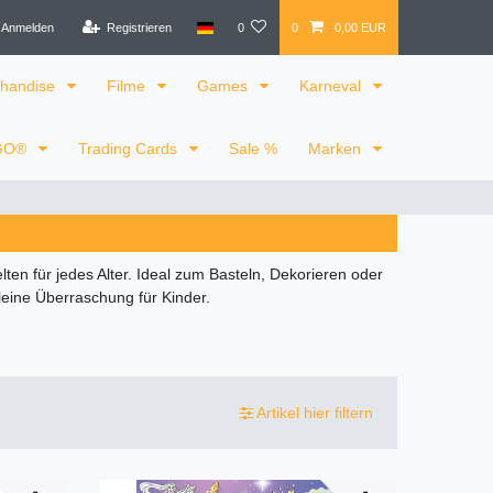
Anmelden
Registrieren
0
0
0,00 EUR
handise
Filme
Games
Karneval
GO®
Trading Cards
Sale %
Marken
n für jedes Alter. Ideal zum Basteln, Dekorieren oder
leine Überraschung für Kinder.
Artikel hier filtern