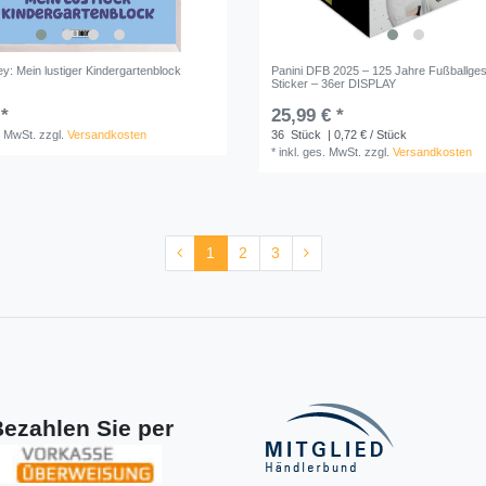
ey: Mein lustiger Kindergartenblock
Panini DFB 2025 – 125 Jahre Fußballges
Sticker – 36er DISPLAY
 *
25,99 € *
. MwSt.
zzgl.
Versandkosten
36
Stück
| 0,72 € / Stück
*
inkl. ges. MwSt.
zzgl.
Versandkosten
1
2
3
ezahlen Sie per