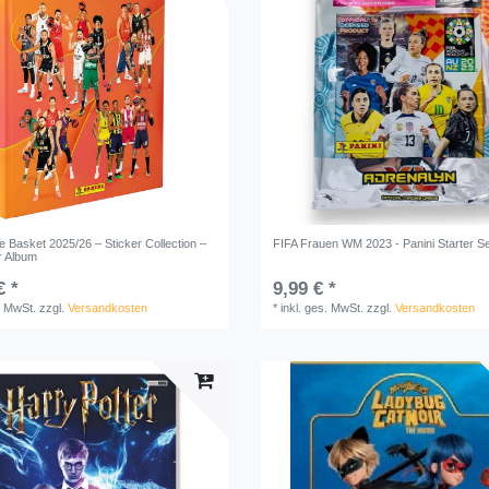
 Basket 2025/26 – Sticker Collection –
FIFA Frauen WM 2023 - Panini Starter S
r Album
€ *
9,99 € *
. MwSt.
zzgl.
Versandkosten
*
inkl. ges. MwSt.
zzgl.
Versandkosten