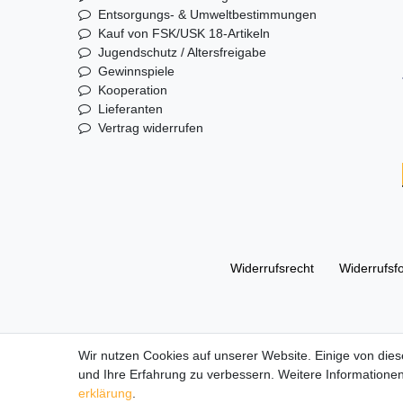
Entsorgungs- & Umweltbestimmungen
Kauf von FSK/USK 18-Artikeln
Jugendschutz / Altersfreigabe
Gewinnspiele
Kooperation
Lieferanten
Vertrag widerrufen
Widerrufs­recht
Widerrufs­f
© Copyright 2026 | Alle Rechte vorbehalten. DL Handelsg
Wir nutzen Cookies auf unserer Website. Einige von dies
und Ihre Erfahrung zu verbessern. Weitere Informationen
Alle Markennamen, Warenzeichen sowie sämtliche Produk
erklärung
.