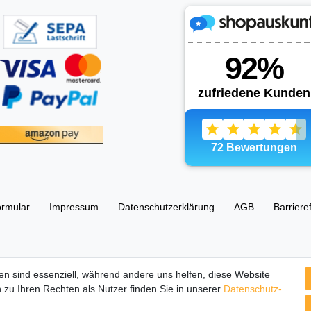
ormular
Impressum
Daten­schutz­erklärung
AGB
Barriere
esellschaft UG (haftungsbeschränkt) 67105 Schifferstadt, Ostring 63
en sind essenziell, während andere uns helfen, diese Website
 zu Ihren Rechten als Nutzer finden Sie in unserer
Daten­schutz­
tbilder und Beschreibungen sind Eigentum Ihrer rechtmäßigen Eigent