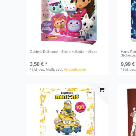
Gabby’s Dollhouse – Stickerkollektion - Album
Harry Pott
Stickerza
3,50 € *
9,99 €
*
inkl. ges. MwSt.
zzgl.
Versandkosten
*
inkl. ges