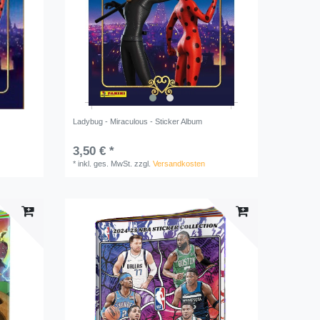
Ladybug - Miraculous - Sticker Album
3,50 € *
*
inkl. ges. MwSt.
zzgl.
Versandkosten