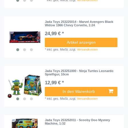
*
inkl. ges. MwSt.
zzgl.
Versandkosten
Jada Toys 253225014 - Marvel Avengers Black
Widow 1966 Chevy Corvette, 1:24
24,99 € *
Artikel anzeigen
*
inkl. ges. MwSt.
zzgl.
Versandkosten
Jada Toys 253251000 - Ninja Turtles Leonardo
Spielfigur, 10cm
12,99 € *
In den Warenkorb
*
inkl. ges. MwSt.
zzgl.
Versandkosten
Jada Toys 253252011 - Scooby Doo Mystery
Machine, 1:32