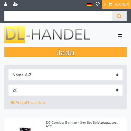
0
0,00 EUR
☰
Jada
Artikel hier filtern
DC Comics: Batman - 3-er Set Spielzeugautos,
4cm