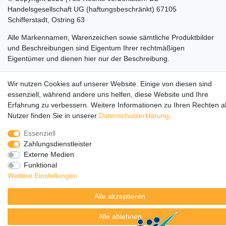
Handelsgesellschaft UG (haftungsbeschränkt) 67105
Schifferstadt, Ostring 63
Alle Markennamen, Warenzeichen sowie sämtliche Produktbilder
und Beschreibungen sind Eigentum Ihrer rechtmäßigen
Eigentümer und dienen hier nur der Beschreibung.
Die durchgestrichenen Preise entsprechen dem UVP des
Wir nutzen Cookies auf unserer Website. Einige von diesen sind
Herstellers.
essenziell, während andere uns helfen, diese Website und Ihre
LEGO, das LEGO Logo, die Minifigur, DUPLO, LEGENDS OF
Erfahrung zu verbessern. Weitere Informationen zu Ihren Rechten a
CHIMA, NINJAGO, BIONICLE, MINDSTORMS und MIXELS sind
Nutzer finden Sie in unserer
Daten­schutz­erklärung
.
urheberrechtlich geschützte Markenzeichen der LEGO Gruppe.
Essenziell
©2022 The LEGO Group
Zahlungsdienstleister
Externe Medien
Funktional
Weitere Einstellungen
Alle akzeptieren
Alle ablehnen