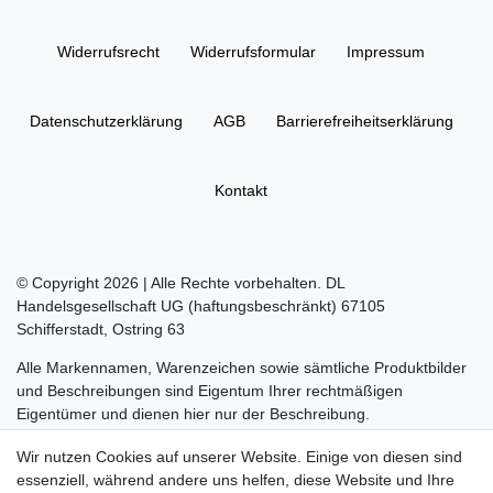
Widerrufs­recht
Widerrufs­formular
Impressum
Daten­schutz­erklärung
AGB
Barrierefreiheitserklärung
Kontakt
© Copyright 2026 | Alle Rechte vorbehalten. DL
Handelsgesellschaft UG (haftungsbeschränkt) 67105
Schifferstadt, Ostring 63
Alle Markennamen, Warenzeichen sowie sämtliche Produktbilder
und Beschreibungen sind Eigentum Ihrer rechtmäßigen
Eigentümer und dienen hier nur der Beschreibung.
Die durchgestrichenen Preise entsprechen dem UVP des
Wir nutzen Cookies auf unserer Website. Einige von diesen sind
Herstellers.
essenziell, während andere uns helfen, diese Website und Ihre