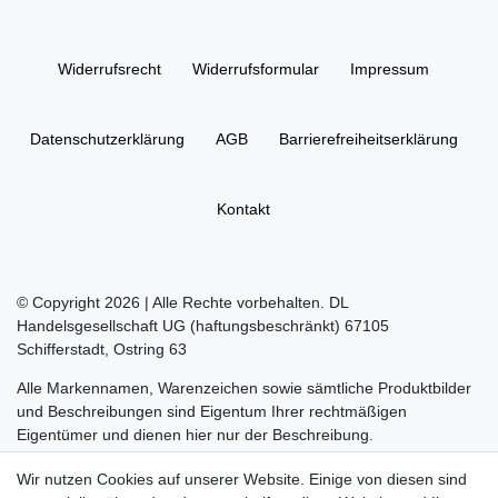
Widerrufs­recht
Widerrufs­formular
Impressum
Daten­schutz­erklärung
AGB
Barrierefreiheitserklärung
Kontakt
© Copyright 2026 | Alle Rechte vorbehalten. DL
Handelsgesellschaft UG (haftungsbeschränkt) 67105
Schifferstadt, Ostring 63
Alle Markennamen, Warenzeichen sowie sämtliche Produktbilder
und Beschreibungen sind Eigentum Ihrer rechtmäßigen
Eigentümer und dienen hier nur der Beschreibung.
Die durchgestrichenen Preise entsprechen dem UVP des
Wir nutzen Cookies auf unserer Website. Einige von diesen sind
Herstellers.