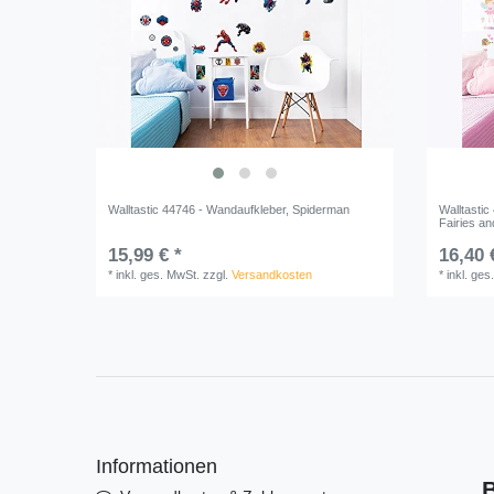
Walltastic 44746 - Wandaufkleber, Spiderman
Walltasti
Fairies an
15,99 € *
16,40 
*
inkl. ges. MwSt.
zzgl.
Versandkosten
*
inkl. ges
Informationen
B