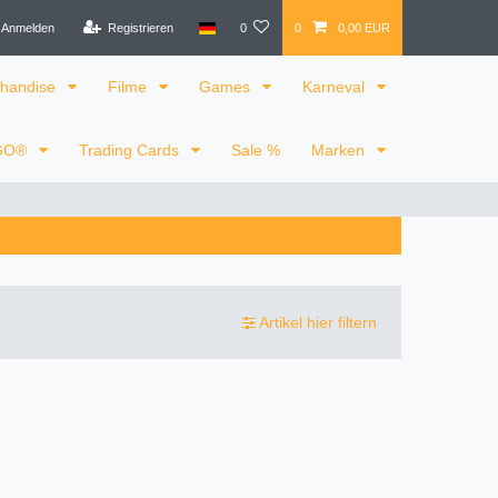
Anmelden
Registrieren
0
0
0,00 EUR
handise
Filme
Games
Karneval
GO®
Trading Cards
Sale %
Marken
Artikel hier filtern