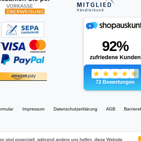
ormular
Impressum
Daten­schutz­erklärung
AGB
Barriere
esellschaft UG (haftungsbeschränkt) 67105 Schifferstadt, Ostring 63
en sind essenziell, während andere uns helfen, diese Website