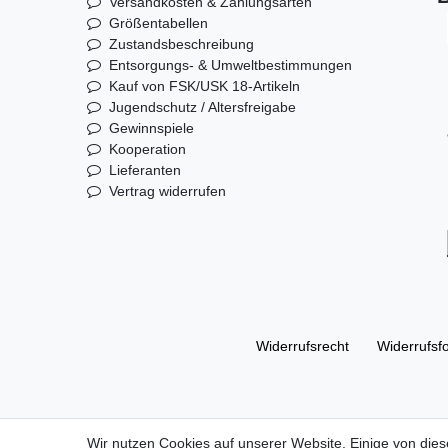
Versandkosten & Zahlungsarten
Größentabellen
Zustandsbeschreibung
Entsorgungs- & Umweltbestimmungen
Kauf von FSK/USK 18-Artikeln
Jugendschutz / Altersfreigabe
Gewinnspiele
Kooperation
Lieferanten
Vertrag widerrufen
Widerrufs­recht
Widerrufs­f
© Copyright 2026 | Alle Rechte vorbehalten. DL Handelsg
Wir nutzen Cookies auf unserer Website. Einige von dies