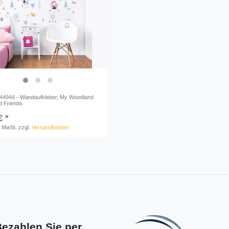
c 44944 - Wandaufkleber, My Woodland
d Friends
€ *
. MwSt.
zzgl.
Versandkosten
ezahlen Sie per