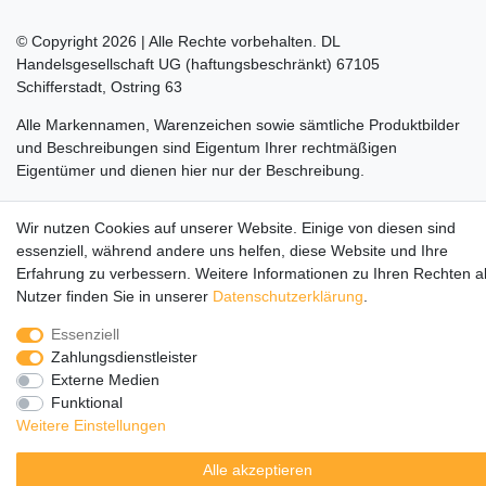
© Copyright 2026 | Alle Rechte vorbehalten. DL
Handelsgesellschaft UG (haftungsbeschränkt) 67105
Schifferstadt, Ostring 63
Alle Markennamen, Warenzeichen sowie sämtliche Produktbilder
und Beschreibungen sind Eigentum Ihrer rechtmäßigen
Eigentümer und dienen hier nur der Beschreibung.
Die durchgestrichenen Preise entsprechen dem UVP des
Wir nutzen Cookies auf unserer Website. Einige von diesen sind
Herstellers.
essenziell, während andere uns helfen, diese Website und Ihre
LEGO, das LEGO Logo, die Minifigur, DUPLO, LEGENDS OF
Erfahrung zu verbessern. Weitere Informationen zu Ihren Rechten a
CHIMA, NINJAGO, BIONICLE, MINDSTORMS und MIXELS sind
Nutzer finden Sie in unserer
Daten­schutz­erklärung
.
urheberrechtlich geschützte Markenzeichen der LEGO Gruppe.
Essenziell
©2022 The LEGO Group
Zahlungsdienstleister
Externe Medien
Funktional
Weitere Einstellungen
Alle akzeptieren