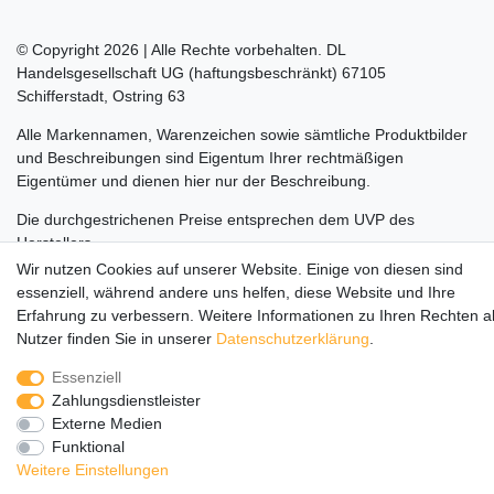
© Copyright 2026 | Alle Rechte vorbehalten. DL
Handelsgesellschaft UG (haftungsbeschränkt) 67105
Schifferstadt, Ostring 63
Alle Markennamen, Warenzeichen sowie sämtliche Produktbilder
und Beschreibungen sind Eigentum Ihrer rechtmäßigen
Eigentümer und dienen hier nur der Beschreibung.
Die durchgestrichenen Preise entsprechen dem UVP des
Herstellers.
Wir nutzen Cookies auf unserer Website. Einige von diesen sind
LEGO, das LEGO Logo, die Minifigur, DUPLO, LEGENDS OF
essenziell, während andere uns helfen, diese Website und Ihre
CHIMA, NINJAGO, BIONICLE, MINDSTORMS und MIXELS sind
Erfahrung zu verbessern. Weitere Informationen zu Ihren Rechten a
urheberrechtlich geschützte Markenzeichen der LEGO Gruppe.
Nutzer finden Sie in unserer
Daten­schutz­erklärung
.
©2022 The LEGO Group
Essenziell
Zahlungsdienstleister
Externe Medien
Funktional
Weitere Einstellungen