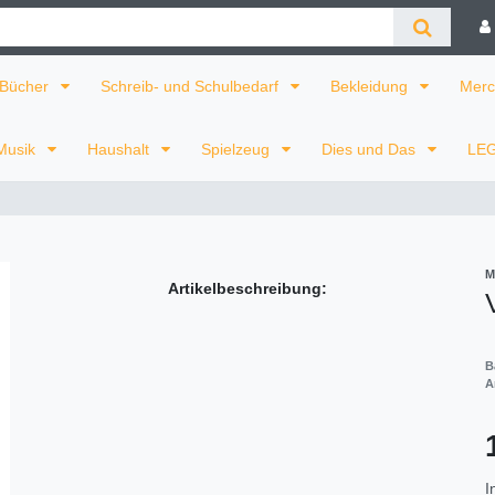
Bücher
Schreib- und Schulbedarf
Bekleidung
Merc
Musik
Haushalt
Spielzeug
Dies und Das
LE
M
Artikelbeschreibung:
B
A
I