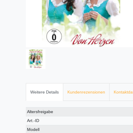
Weitere Details
Kundenrezensionen
Kontaktda
Technisches
Wert
Altersfreigabe
Merkmal
Art.-ID
Modell