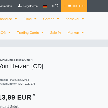
Anmelden
Registrieren
0
0
0,00 EUR
handise
Filme
Games
Karneval
GO®
Trading Cards
Sale %
Marken
CP Sound & Media GmbH
Von Herzen [CD]
arcode:
9002986632764
rtikelnummer:
MCP-1163276
*
13,99 EUR
nhalt
1
Stück