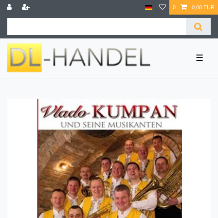
0
0,00 EUR
☰