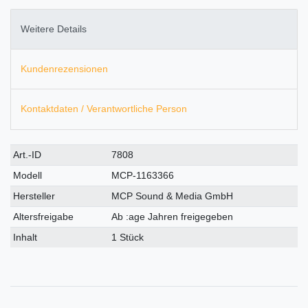
Weitere Details
Kundenrezensionen
Kontaktdaten / Verantwortliche Person
Technisches
Wert
Art.-ID
7808
Merkmal
Modell
MCP-1163366
Hersteller
MCP Sound & Media GmbH
Altersfreigabe
Ab :age Jahren freigegeben
Inhalt
1 Stück