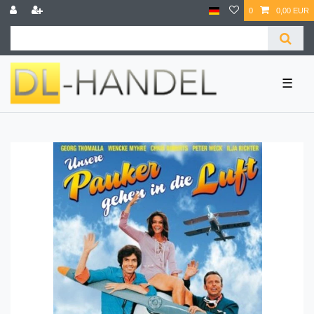
0
0,00 EUR
☰