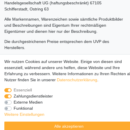
Handelsgesellschaft UG (haftungsbeschränkt) 67105
Schifferstadt, Ostring 63
Alle Markennamen, Warenzeichen sowie sämtliche Produktbilder
und Beschreibungen sind Eigentum Ihrer rechtmäßigen
Eigentümer und dienen hier nur der Beschreibung.
Die durchgestrichenen Preise entsprechen dem UVP des
Herstellers.
LEGO, das LEGO Logo, die Minifigur, DUPLO, LEGENDS OF
Wir nutzen Cookies auf unserer Website. Einige von diesen sind
CHIMA, NINJAGO, BIONICLE, MINDSTORMS und MIXELS sind
essenziell, während andere uns helfen, diese Website und Ihre
urheberrechtlich geschützte Markenzeichen der LEGO Gruppe.
Erfahrung zu verbessern. Weitere Informationen zu Ihren Rechten a
©2022 The LEGO Group
Nutzer finden Sie in unserer
Daten­schutz­erklärung
.
Essenziell
Zahlungsdienstleister
Externe Medien
Funktional
Weitere Einstellungen
Alle akzeptieren