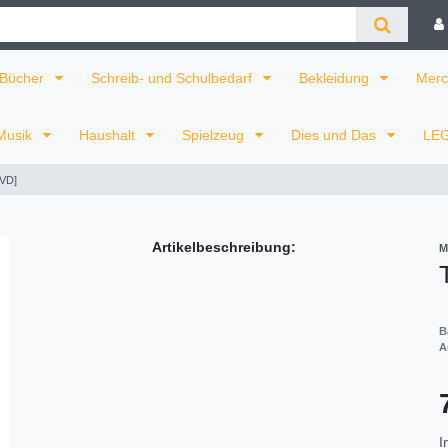
Bücher
Schreib- und Schulbedarf
Bekleidung
Merc
Musik
Haushalt
Spielzeug
Dies und Das
LE
DVD]
Artikelbeschreibung:
M
B
A
I