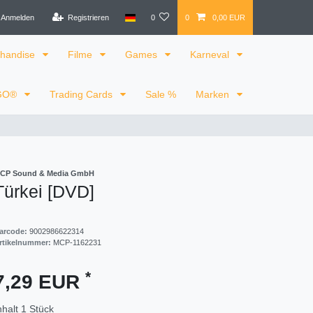
Anmelden
Registrieren
0
0
0,00 EUR
handise
Filme
Games
Karneval
GO®
Trading Cards
Sale %
Marken
CP Sound & Media GmbH
Türkei [DVD]
arcode:
9002986622314
rtikelnummer:
MCP-1162231
*
7,29 EUR
nhalt
1
Stück