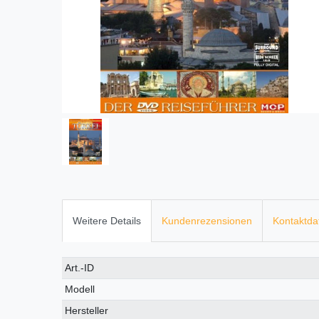
Weitere Details
Kundenrezensionen
Kontaktda
Technisches
Wert
Art.-ID
Merkmal
Modell
Hersteller