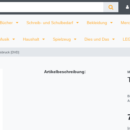
Bücher
Schreib- und Schulbedarf
Bekleidung
Merc
Musik
Haushalt
Spielzeug
Dies und Das
LE
nnsbruck [DVD]
Artikelbeschreibung:
M
B
A
I