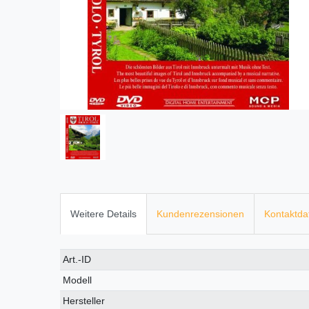
Weitere Details
Kundenrezensionen
Kontaktda
Technisches
Wert
Art.-ID
Merkmal
Modell
Hersteller