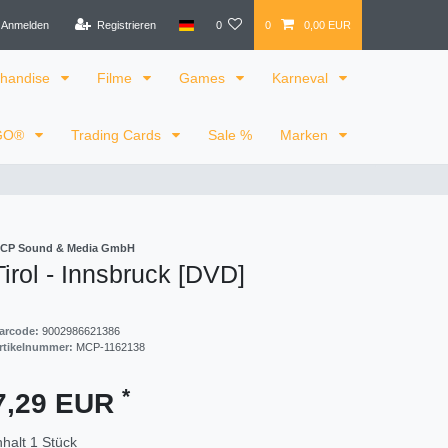
Anmelden
Registrieren
0
0
0,00 EUR
handise
Filme
Games
Karneval
GO®
Trading Cards
Sale %
Marken
CP Sound & Media GmbH
Tirol - Innsbruck [DVD]
arcode:
9002986621386
rtikelnummer:
MCP-1162138
*
7,29 EUR
nhalt
1
Stück