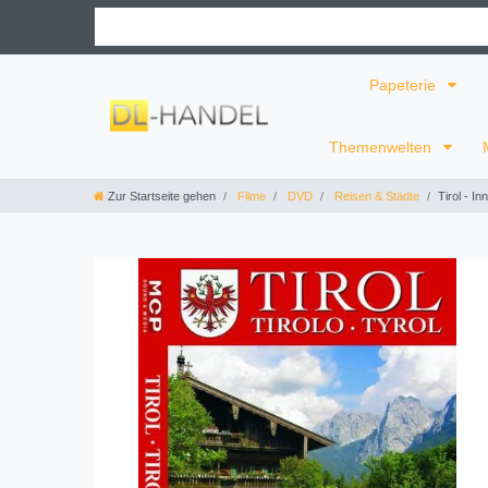
Papeterie
Themenwelten
Zur Startseite gehen
Filme
DVD
Reisen & Städte
Tirol - I