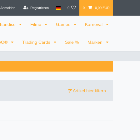
Anmelden
Registrieren
0
0
0,00 EUR
handise
Filme
Games
Karneval
GO®
Trading Cards
Sale %
Marken
Artikel hier filtern