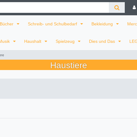
Bücher
Schreib- und Schulbedarf
Bekleidung
Merc
Musik
Haushalt
Spielzeug
Dies und Das
LE
ere
Haustiere