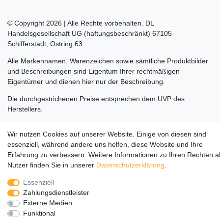
© Copyright 2026 | Alle Rechte vorbehalten. DL
Handelsgesellschaft UG (haftungsbeschränkt) 67105
Schifferstadt, Ostring 63
Alle Markennamen, Warenzeichen sowie sämtliche Produktbilder
und Beschreibungen sind Eigentum Ihrer rechtmäßigen
Eigentümer und dienen hier nur der Beschreibung.
Die durchgestrichenen Preise entsprechen dem UVP des
Herstellers.
LEGO, das LEGO Logo, die Minifigur, DUPLO, LEGENDS OF
Wir nutzen Cookies auf unserer Website. Einige von diesen sind
CHIMA, NINJAGO, BIONICLE, MINDSTORMS und MIXELS sind
essenziell, während andere uns helfen, diese Website und Ihre
urheberrechtlich geschützte Markenzeichen der LEGO Gruppe.
Erfahrung zu verbessern. Weitere Informationen zu Ihren Rechten a
©2022 The LEGO Group
Nutzer finden Sie in unserer
Daten­schutz­erklärung
.
Essenziell
Zahlungsdienstleister
Externe Medien
Funktional