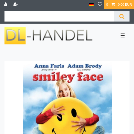
0
0,00 EUR
☰