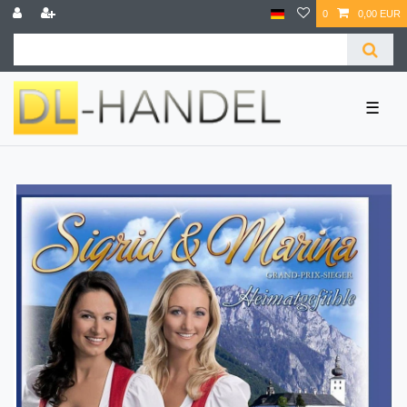
0
0,00 EUR
☰