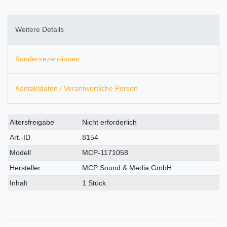
Weitere Details
Kundenrezensionen
Kontaktdaten / Verantwortliche Person
Technisches
Wert
Altersfreigabe
Nicht erforderlich
Merkmal
Art.-ID
8154
Modell
MCP-1171058
Hersteller
MCP Sound & Media GmbH
Inhalt
1 Stück