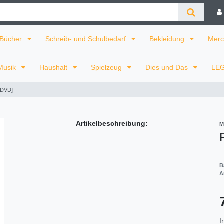
Bücher
Schreib- und Schulbedarf
Bekleidung
Merc
Musik
Haushalt
Spielzeug
Dies und Das
LE
 [DVD]
Artikelbeschreibung:
M
B
A
I