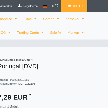
Anmelden
Registrieren
0
0
0,00 EUR
handise
Filme
Games
Karneval
GO®
Trading Cards
Sale %
Marken
CP Sound & Media GmbH
Portugal [DVD]
arcode:
9002986621065
rtikelnummer:
MCP-1162106
*
7,29 EUR
nhalt
1
Stück