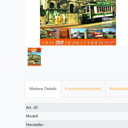
Weitere Details
Kundenrezensionen
Kontaktda
Technisches
Wert
Art.-ID
Merkmal
Modell
Hersteller