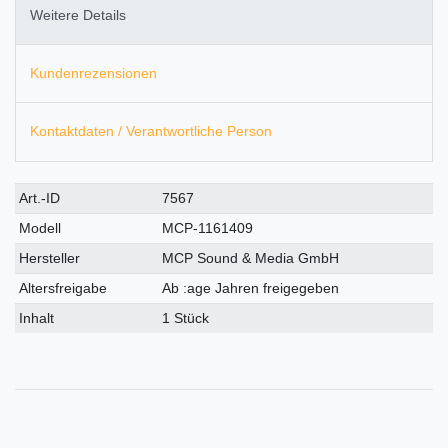
Weitere Details
Kundenrezensionen
Kontaktdaten / Verantwortliche Person
Technisches
Wert
Art.-ID
7567
Merkmal
Modell
MCP-1161409
Hersteller
MCP Sound & Media GmbH
Altersfreigabe
Ab :age Jahren freigegeben
Inhalt
1 Stück