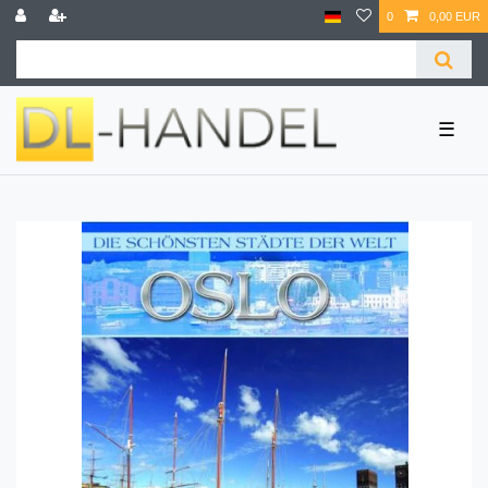
0
0,00 EUR
☰