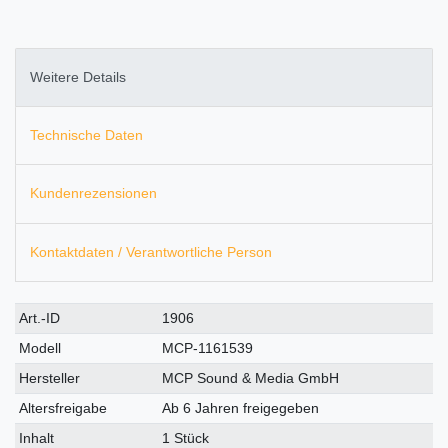
Weitere Details
Technische Daten
Kundenrezensionen
Kontaktdaten / Verantwortliche Person
Technisches
Wert
Art.-ID
1906
Merkmal
Modell
MCP-1161539
Hersteller
MCP Sound & Media GmbH
Altersfreigabe
Ab 6 Jahren freigegeben
Inhalt
1 Stück