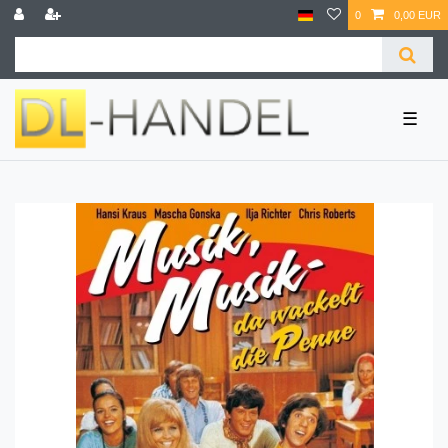
0
0,00 EUR
☰