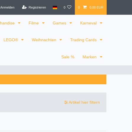
Anmelden
Registrieren
0
0
0,00 EUR
handise
Filme
Games
Karneval
LEGO®
Weihnachten
Trading Cards
Sale %
Marken
Artikel hier filtern