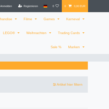
Anmelden
Registrieren
0
0
0,00 EUR
handise
Filme
Games
Karneval
LEGO®
Weihnachten
Trading Cards
Sale %
Marken
Artikel hier filtern