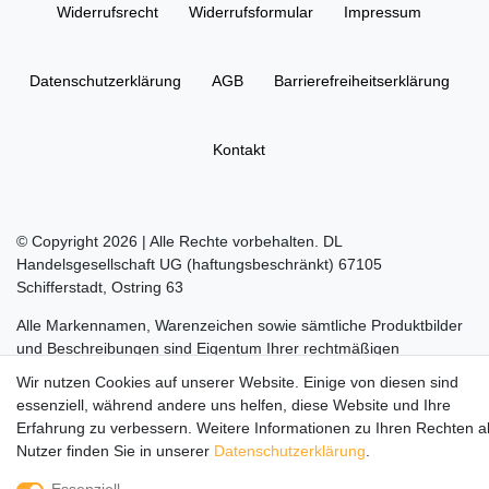
Widerrufs­recht
Widerrufs­formular
Impressum
Daten­schutz­erklärung
AGB
Barrierefreiheitserklärung
Kontakt
© Copyright 2026 | Alle Rechte vorbehalten. DL
Handelsgesellschaft UG (haftungsbeschränkt) 67105
Schifferstadt, Ostring 63
Alle Markennamen, Warenzeichen sowie sämtliche Produktbilder
und Beschreibungen sind Eigentum Ihrer rechtmäßigen
Eigentümer und dienen hier nur der Beschreibung.
Wir nutzen Cookies auf unserer Website. Einige von diesen sind
essenziell, während andere uns helfen, diese Website und Ihre
Die durchgestrichenen Preise entsprechen dem UVP des
Erfahrung zu verbessern. Weitere Informationen zu Ihren Rechten a
Herstellers.
Nutzer finden Sie in unserer
Daten­schutz­erklärung
.
LEGO, das LEGO Logo, die Minifigur, DUPLO, LEGENDS OF