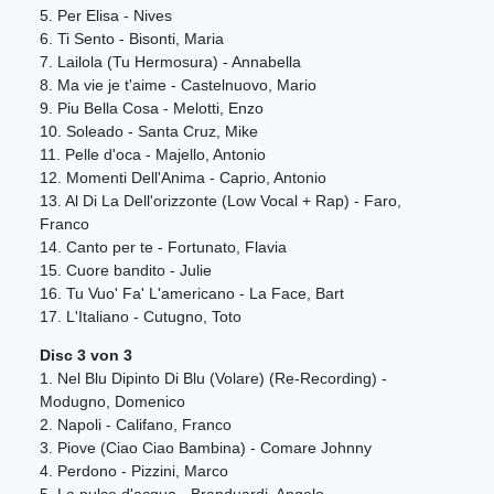
5. Per Elisa - Nives
6. Ti Sento - Bisonti, Maria
7. Lailola (Tu Hermosura) - Annabella
8. Ma vie je t'aime - Castelnuovo, Mario
9. Piu Bella Cosa - Melotti, Enzo
10. Soleado - Santa Cruz, Mike
11. Pelle d'oca - Majello, Antonio
12. Momenti Dell'Anima - Caprio, Antonio
13. Al Di La Dell'orizzonte (Low Vocal + Rap) - Faro,
Franco
14. Canto per te - Fortunato, Flavia
15. Cuore bandito - Julie
16. Tu Vuo' Fa' L'americano - La Face, Bart
17. L'Italiano - Cutugno, Toto
Disc 3 von 3
1. Nel Blu Dipinto Di Blu (Volare) (Re-Recording) -
Modugno, Domenico
2. Napoli - Califano, Franco
3. Piove (Ciao Ciao Bambina) - Comare Johnny
4. Perdono - Pizzini, Marco
5. La pulce d'acqua - Branduardi, Angelo