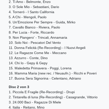
2. Ti Amo - Belmonte, Enzo
3. O Sole Mio - Sebastiani, Dario
4. Torneró - I Santo California
5. A Chi - Mengoli, Paolo
6. Un'Emozione Per Sempre - Guida, Mirko
7. Cavallo Bianco - Riviera, Paolo
8. Per Lucia - Forte, Riccardo
9. Non Piangero' - Trincali, Annamaria
10. Solo Noi - Pescatori Del Vento
11. Donna Felicità (Re-Recording) - I Nuovi Angeli
12. Le Ragazze Come Me - Meccano
13. Azzurro - Conte, Dino
14. Chi Io - Gepy & Gepy
15. Maledetta Primavera - Poggi, Lorena
16. Mamma Maria (new rec. / Neuaufn.) - Ricchi e Poveri
17. Buona Sera Signorina - Celentano, Adriano
Disc 2 von 3
1. Piccola E Fragile (Re-Recording) - Drupi
2. Tintarella di luna (Re-Recording) - Casagrande, Vittorio
3. 24.000 Baci - Ragazze Di Miele
4. Italia - Reitano, Mino