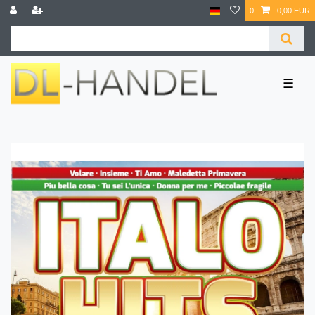
0
0,00 EUR
☰