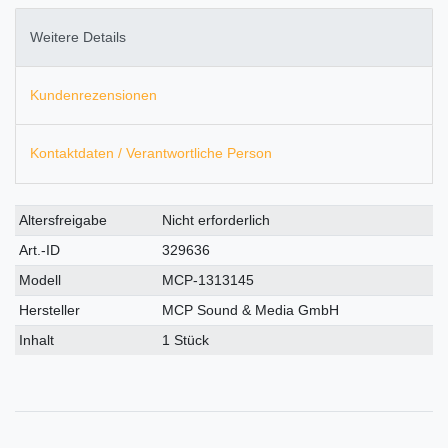
Weitere Details
Kundenrezensionen
Kontaktdaten / Verantwortliche Person
Technisches
Wert
Altersfreigabe
Nicht erforderlich
Merkmal
Art.-ID
329636
Modell
MCP-1313145
Hersteller
MCP Sound & Media GmbH
Inhalt
1 Stück