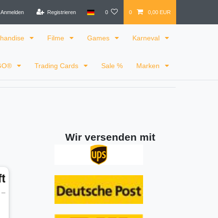
Anmelden
Registrieren
0
0
0,00 EUR
handise
Filme
Games
Karneval
GO®
Trading Cards
Sale %
Marken
Wir versenden mit