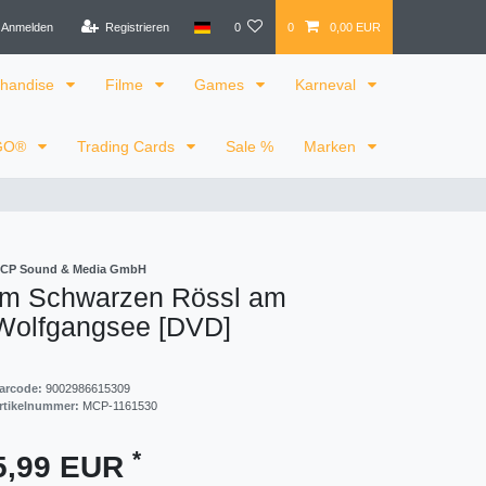
Anmelden
Registrieren
0
0
0,00 EUR
handise
Filme
Games
Karneval
GO®
Trading Cards
Sale %
Marken
CP Sound & Media GmbH
Im Schwarzen Rössl am
Wolfgangsee [DVD]
arcode:
9002986615309
rtikelnummer:
MCP-1161530
*
5,99 EUR