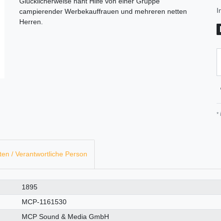
Glücklicherweise naht Hilfe von einer Gruppe
I
campierender Werbekauffrauen und mehreren netten
Herren.
*
ten / Verantwortliche Person
1895
MCP-1161530
MCP Sound & Media GmbH