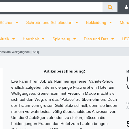
Bücher
Schreib- und Schulbedarf
Bekleidung
Merc
Musik
Haushalt
Spielzeug
Dies und Das
LE
össl am Wolfgangsee [DVD]
Artikelbeschreibung:
M
Eva kann ihren Job als Nummerngirl einer Variété-Show
endlich aufgeben, denn die junge Frau erbt ein Hotel am
Wolfgangsee. Gemeinsam mit Freundin Maxie macht sie
sich auf den Weg, um das "Palace" zu übernehmen. Doch
B
der Traum vom großen Geld platz schnell, denn sie finden
A
nur ein verwahrlostes, völlig überschuldetes Anwesen vor.
Um die Gläubi8ger zufrieden zu stellen, müssen die
beiden jungen Frauen das Hotel zum Laufen bringen.