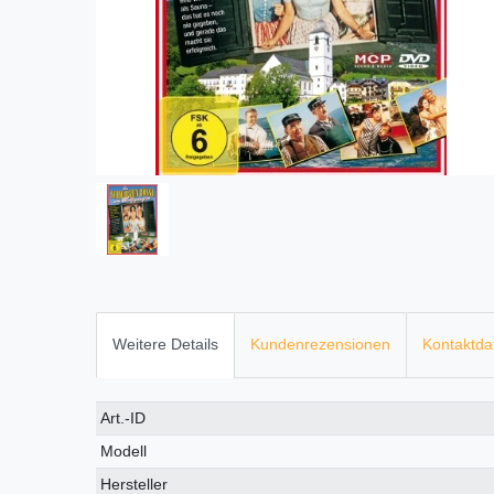
Weitere Details
Kundenrezensionen
Kontaktda
Technisches
Wert
Art.-ID
Merkmal
Modell
Hersteller