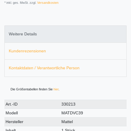
* inkl. ges. MwSt. zzgl.
Versandkosten
Weitere Details
Kundenrezensionen
Kontaktdaten / Verantwortliche Person
Die Größentabellen finden Sie
hier
.
Technisches
Wert
Art.-ID
330213
Merkmal
Modell
MATDVC39
Hersteller
Mattel
Inhalt
1 Stück