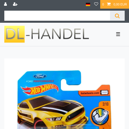
0
0,00 EUR
☰