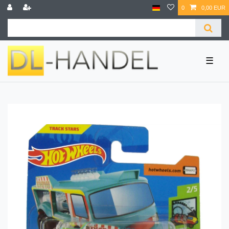
0
0,00 EUR
☰