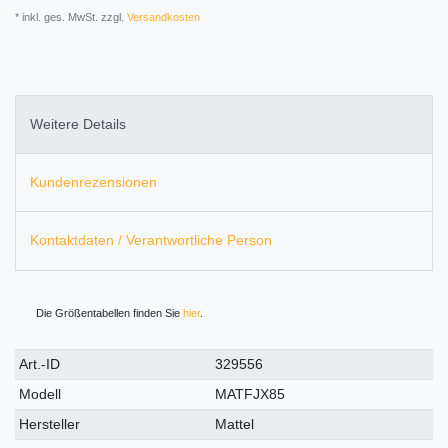
* inkl. ges. MwSt. zzgl.
Versandkosten
Weitere Details
Kundenrezensionen
Kontaktdaten / Verantwortliche Person
Die Größentabellen finden Sie
hier
.
Technisches
Wert
Art.-ID
329556
Merkmal
Modell
MATFJX85
Hersteller
Mattel