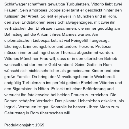
Schlafwagenschaffners gewaltige Turbulenzen. Vittorio liebt zwei
Frauen. Sein amoröses Doppelspiel tarnt er geschickt hinter den
Kulissen der Arbeit. So lebt er jeweils in München und in Rom,
den zwei Endstationen eines Schlafwagenzuges, mit zwei ihn
verhätschelnden Ehefrauen zusammen, die immer geduldig am
Bahnsteig auf die Ankunft ihres Mannes warten. Am
diplomatischen Liebesparkett ist viel Feingefühl angesagt:
Eheringe, Erinnerungsbilder und andere Herzens-Pretiosen
müssen immer auf Ingrid oder Theresa abgestimmt werden.
Vittorios Münchner Frau will, dass er in den elterlichen Betrieb
wechselt und dort mehr Geld verdient. Seine Gattin in Rom
wünscht sich nichts sehnlicher als gemeinsame Kinder und eine
große Familie. Da bringt der Verwaltungsbeamte Weichbrodt
endgültig Turbulenzen ins perfekt getimte Eheleben Vittorios und
den Bigamisten in Nöten. Er lockt mit einer Beförderung und
versucht ihn fatalerweise bei beiden Frauen zu erreichen. Die
Damen schöpfen Verdacht. Das pikante Liebesleben eskaliert, als
Ingrid - Vertrauen ist gut, Kontrolle ist besser - ihren Mann zum
Geburtstag in Rom überraschen will...
Produktionsjahr: 1969