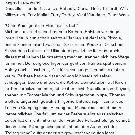
Regie: Franz Antel
Darsteller: Lando Buzzanca, Raffaella Carra, Heinz Erhardt, Willy
Millowitsch, Fritz Muliar, Terry Torday, Vichi Vittoriano, Peter Weck
"Ohne Krimi geht die Mimi nie ins Bett"
Michael Lutz und seine Freundin Barbara Holstein verbringen
ihren Urlaub nun schon seit zwei Jahren auf der Isola Piccola,
einem kleinen Eiland zwischen Sizilien und Korsika. Die schöne
Stewardess hat sich ein Ultimatum gesetzt, sollte er ihr auch
dieses mal keinen Heiratsantrag machen, trennen sich ihre Wege
für immer. Der sorglose Ingenieur geht von früh bis spät seinem
Hobby nach - Fischen -, Zeit für seine junge Freundin bleibt da
kaum. Barbara hat die Nase voll von Michael und seiner
schuppigen Beute und packt die Koffer. Den Gefallen, auf Knien
zu ihm zurückzukommen, tut sie ihm nicht. Nudelfabrikant Keyser,
soeben mit Tochter Marion und Schwiegersohn in spe, Thomas
Steffen, angereist, gewährt ihr gerne Unterschlupf - zumal das
Trio von Camping keine Ahnung hat. Michael inszeniert einen
vermeintlichen Überfall, um seiner Barbara eins auszuwischen.
Leider hat er nicht mit Gina, der Frau des Polizeichefs, gerechnet,
die ähnliche Pläne geschmiedet hat und den Aufenthalt der
"Reisegruppe" aufregender als gewünscht verlaufen lässt.