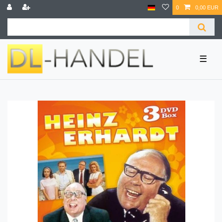
0
0,00 EUR
☰