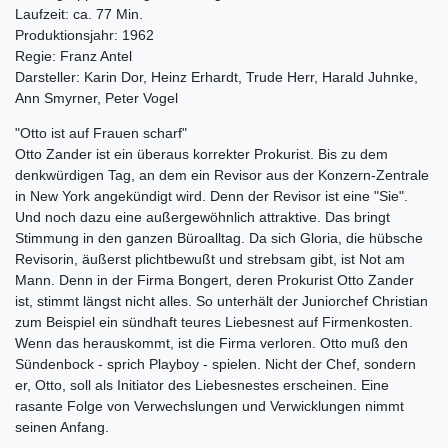
Laufzeit: ca. 77 Min.
Produktionsjahr: 1962
Regie: Franz Antel
Darsteller: Karin Dor, Heinz Erhardt, Trude Herr, Harald Juhnke,
Ann Smyrner, Peter Vogel
"Otto ist auf Frauen scharf"
Otto Zander ist ein überaus korrekter Prokurist. Bis zu dem
denkwürdigen Tag, an dem ein Revisor aus der Konzern-Zentrale
in New York angekündigt wird. Denn der Revisor ist eine "Sie".
Und noch dazu eine außergewöhnlich attraktive. Das bringt
Stimmung in den ganzen Büroalltag. Da sich Gloria, die hübsche
Revisorin, äußerst plichtbewußt und strebsam gibt, ist Not am
Mann. Denn in der Firma Bongert, deren Prokurist Otto Zander
ist, stimmt längst nicht alles. So unterhält der Juniorchef Christian
zum Beispiel ein sündhaft teures Liebesnest auf Firmenkosten.
Wenn das herauskommt, ist die Firma verloren. Otto muß den
Sündenbock - sprich Playboy - spielen. Nicht der Chef, sondern
er, Otto, soll als Initiator des Liebesnestes erscheinen. Eine
rasante Folge von Verwechslungen und Verwicklungen nimmt
seinen Anfang.