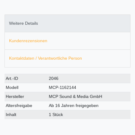
Weitere Details
Kundenrezensionen
Kontaktdaten / Verantwortliche Person
Technisches
Wert
Art.-ID
2046
Merkmal
Modell
MCP-1162144
Hersteller
MCP Sound & Media GmbH
Altersfreigabe
Ab 16 Jahren freigegeben
Inhalt
1 Stück