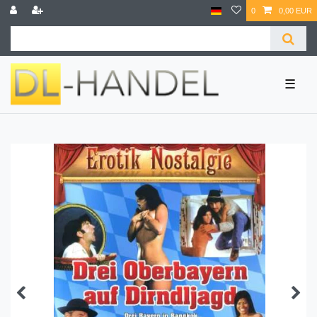
0
0,00 EUR
☰