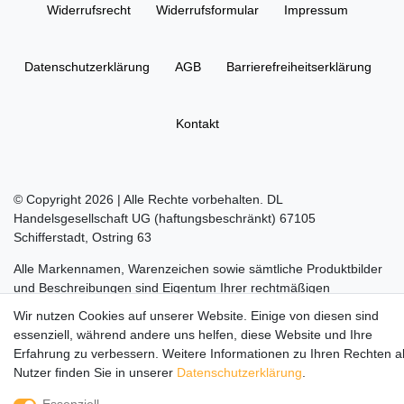
Widerrufs­recht
Widerrufs­formular
Impressum
Daten­schutz­erklärung
AGB
Barrierefreiheitserklärung
Kontakt
© Copyright 2026 | Alle Rechte vorbehalten. DL
Handelsgesellschaft UG (haftungsbeschränkt) 67105
Schifferstadt, Ostring 63
Alle Markennamen, Warenzeichen sowie sämtliche Produktbilder
und Beschreibungen sind Eigentum Ihrer rechtmäßigen
Eigentümer und dienen hier nur der Beschreibung.
Wir nutzen Cookies auf unserer Website. Einige von diesen sind
essenziell, während andere uns helfen, diese Website und Ihre
Die durchgestrichenen Preise entsprechen dem UVP des
Erfahrung zu verbessern. Weitere Informationen zu Ihren Rechten a
Herstellers.
Nutzer finden Sie in unserer
Daten­schutz­erklärung
.
LEGO, das LEGO Logo, die Minifigur, DUPLO, LEGENDS OF