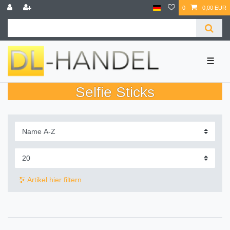
0
0,00 EUR
☰
Selfie Sticks
Artikel hier filtern