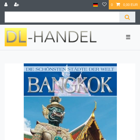
0
0,00 EUR
☰