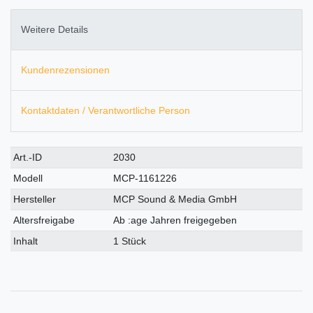
Weitere Details
Kundenrezensionen
Kontaktdaten / Verantwortliche Person
Technisches
Wert
Art.-ID
2030
Merkmal
Modell
MCP-1161226
Hersteller
MCP Sound & Media GmbH
Altersfreigabe
Ab :age Jahren freigegeben
Inhalt
1 Stück