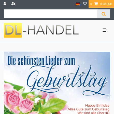
0
0,00 EUR
☰