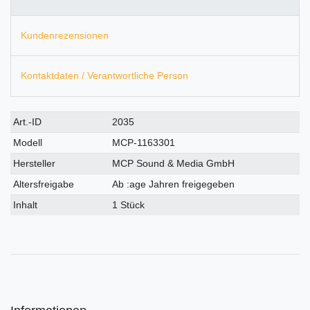
Kundenrezensionen
Kontaktdaten / Verantwortliche Person
Technisches
Wert
Art.-ID
2035
Merkmal
Modell
MCP-1163301
Hersteller
MCP Sound & Media GmbH
Altersfreigabe
Ab :age Jahren freigegeben
Inhalt
1 Stück