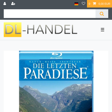
0
0,00 EUR
☰