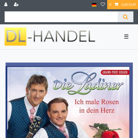
0
0,00 EUR
☰