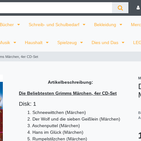
Bücher
Schreib- und Schulbedarf
Bekleidung
Merc
Musik
Haushalt
Spielzeug
Dies und Das
LE
mms Märchen, 4er CD-Set
M
Artikelbeschreibung:
Die Beliebtesten Grimms Märchen, 4er CD-Set
Disk: 1
1. Schneewittchen (Märchen)
B
A
2. Der Wolf und die sieben Geißlein (Märchen)
3. Aschenputtel (Märchen)
4. Hans im Glück (Märchen)
5. Rumpelstilzchen (Märchen)