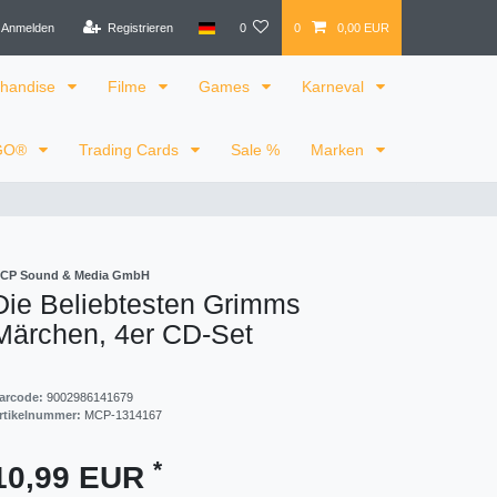
Anmelden
Registrieren
0
0
0,00 EUR
handise
Filme
Games
Karneval
GO®
Trading Cards
Sale %
Marken
CP Sound & Media GmbH
Die Beliebtesten Grimms
Märchen, 4er CD-Set
arcode:
9002986141679
rtikelnummer:
MCP-1314167
*
10,99 EUR