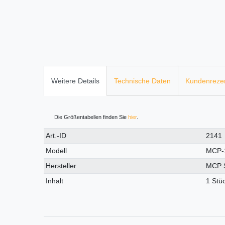
Weitere Details
Technische Daten
Kundenreze
Die Größentabellen finden Sie
hier
.
Technisches
Wert
Art.-ID
2141
Merkmal
Modell
MCP-
Hersteller
MCP 
Inhalt
1 Stü